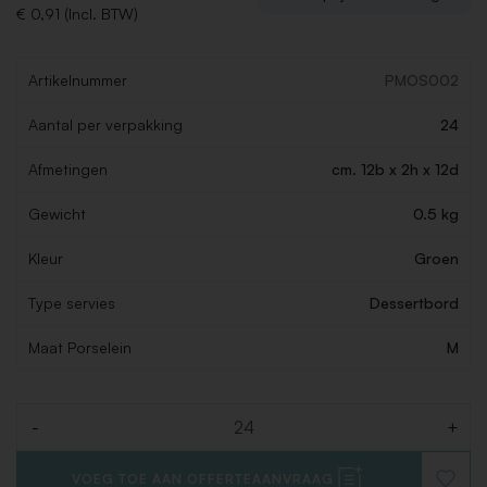
€ 0,91 (Incl. BTW)
Artikelnummer
PMOS002
Aantal per verpakking
24
Afmetingen
cm. 12b x 2h x 12d
Gewicht
0.5 kg
Kleur
Groen
Type servies
Dessertbord
Maat Porselein
M
-
+
Aantal
VOEG TOE AAN OFFERTEAANVRAAG
VOEG