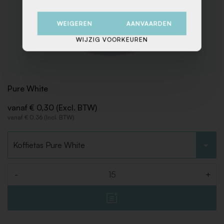
WEIGEREN
AANVAARDEN
WIJZIG VOORKEUREN
Pure White
vanaf € 0,30 (Excl. BTW)
vanaf € 0,36 (Incl. BTW)
Kies type
-
+
Aantal