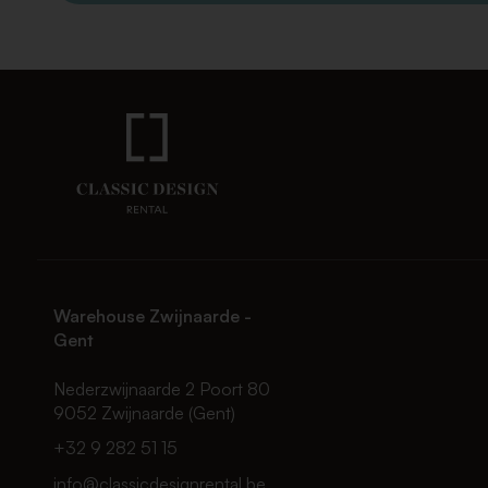
Warehouse Zwijnaarde -
Gent
Nederzwijnaarde 2 Poort 80
9052 Zwijnaarde (Gent)
+32 9 282 51 15
info@classicdesignrental.be