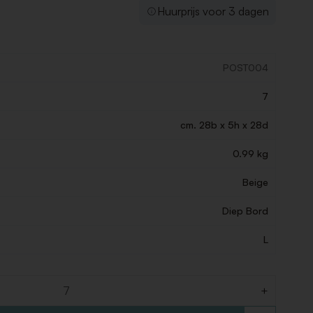
Huurprijs voor 3 dagen
POST004
7
cm. 28b x 5h x 28d
0.99 kg
Beige
Diep Bord
L
+