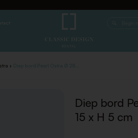
tact
Begin met z
stra
Diep bord Pearl Ostra Ø 28...
Diep bord Pe
15 x H 5 cm