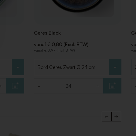
Ceres Black
Ce
vanaf € 0,80 (Excl. BTW)
va
vanaf € 0,97 (Incl. BTW)
va
Kies type
Ki
+
-
+
Aantal
Aa