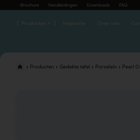
Brochure
Handleidingen
Downloads
FAQ
Producten +
Inspiratie
Over ons
Con
Producten
Gedekte tafel
Porselein
Pearl O