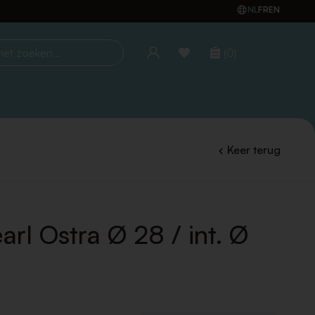
NL
FR
EN
(0)
oeken...
Keer terug
arl Ostra Ø 28 / int. Ø