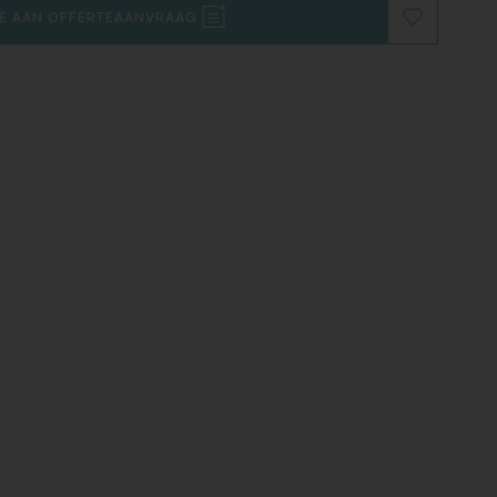
E AAN OFFERTEAANVRAAG
VOEG
TOE
AAN
VERLANGLIJ