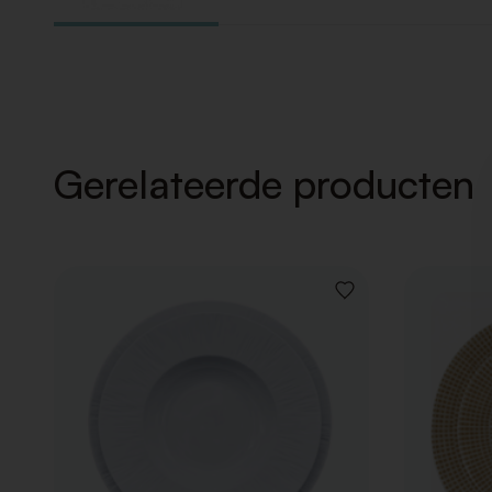
Gerelateerde producten
VOEG
TOE
AAN
VERLANGLIJST