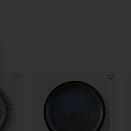
VOEG
VOEG
TOE
TOE
AAN
AAN
VERLANGLIJST
VERLANGLIJ