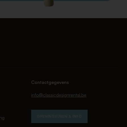
Contactgegevens
info@classicdesignrental.be
OPENINGSUREN & INFO
ing