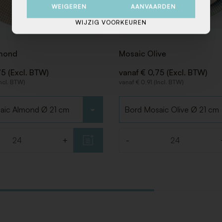
WEIGEREN
AANVAARDEN
WIJZIG VOORKEUREN
mond
Mosaic Olive
75 (Excl. BTW)
vanaf € 0,75 (Excl. BTW)
Incl. BTW)
vanaf € 0,91 (Incl. BTW)
Kies type
+
-
Aantal