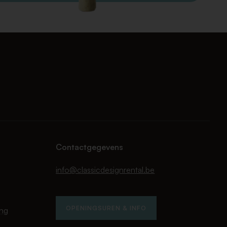
Contactgegevens
info@classicdesignrental.be
OPENINGSUREN & INFO
ing