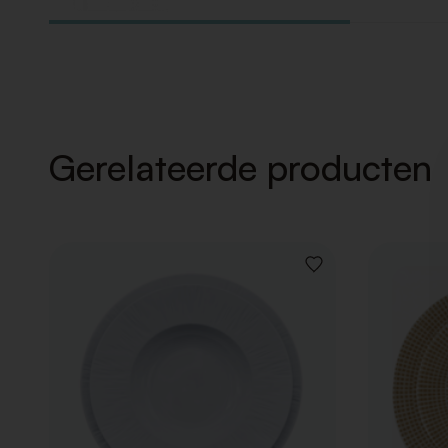
Gerelateerde producten
VOEG
TOE
AAN
VERLANGLIJST