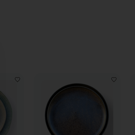
VOEG
VOEG
TOE
TOE
AAN
AAN
VERLANGLIJST
VERLANGLIJ