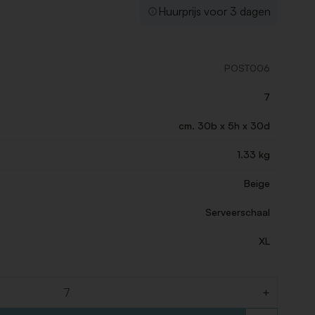
Huurprijs voor 3 dagen
POST006
7
cm. 30b x 5h x 30d
1.33 kg
Beige
Serveerschaal
XL
+