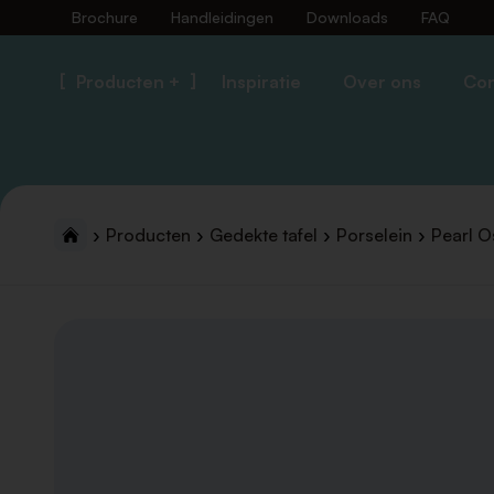
Brochure
Handleidingen
Downloads
FAQ
Producten +
Inspiratie
Over ons
Con
Producten
Gedekte tafel
Porselein
Pearl O