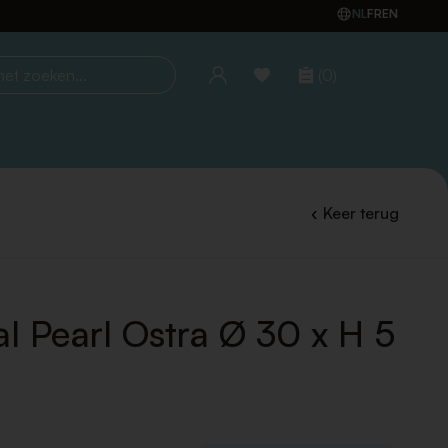
NL
FR
EN
(0)
oeken...
Keer terug
l Pearl Ostra Ø 30 x H 5