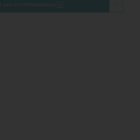
E AAN OFFERTEAANVRAAG
VOEG
TOE
AAN
VERLANGLIJ