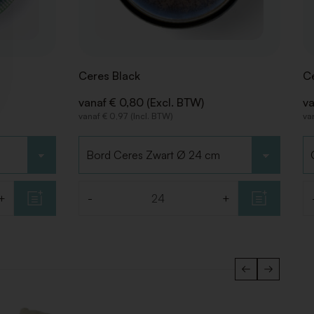
Ceres Black
Ce
vanaf € 0,80 (Excl. BTW)
va
vanaf € 0,97 (Incl. BTW)
va
Kies type
Ki
+
-
+
Aantal
Aa