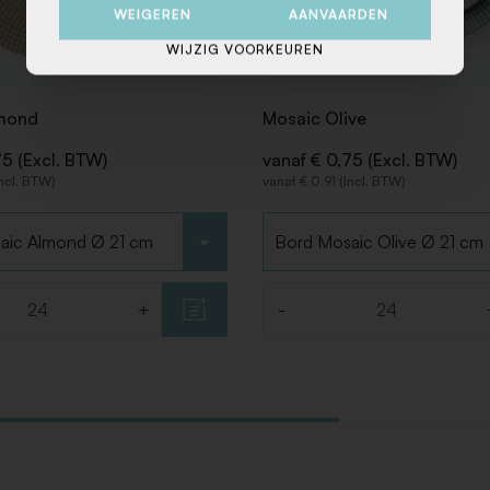
WEIGEREN
AANVAARDEN
WIJZIG VOORKEUREN
mond
Mosaic Olive
75 (Excl. BTW)
vanaf € 0,75 (Excl. BTW)
Incl. BTW)
vanaf € 0,91 (Incl. BTW)
Kies type
+
-
Aantal