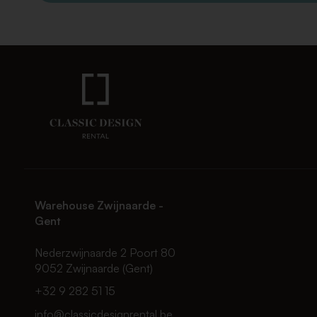
Warehouse Zwijnaarde -
Gent
Nederzwijnaarde 2 Poort 80
9052 Zwijnaarde (Gent)
+32 9 282 51 15
info@classicdesignrental.be