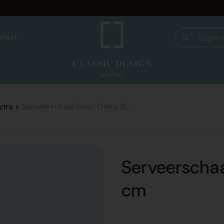
tact
Begin met z
stra
Serveerschaal Pearl Ostra Ø...
Serveerschaa
cm