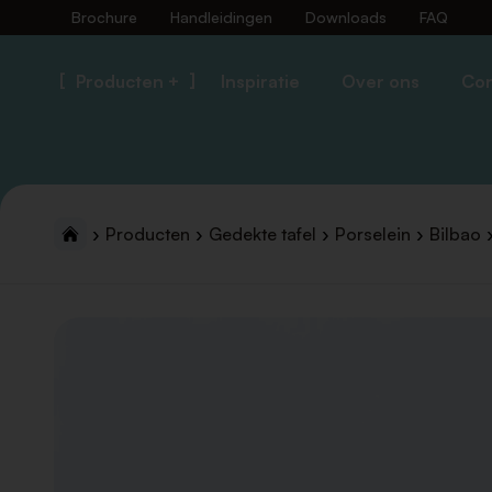
Brochure
Handleidingen
Downloads
FAQ
Producten +
Inspiratie
Over ons
Con
Producten
Gedekte tafel
Porselein
Bilbao