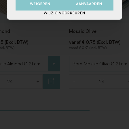
WEIGEREN
AANVAARDEN
WIJZIG VOORKEUREN
mond
Mosaic Olive
75 (Excl. BTW)
vanaf € 0,75 (Excl. BTW)
Incl. BTW)
vanaf € 0,91 (Incl. BTW)
Kies type
+
-
Aantal