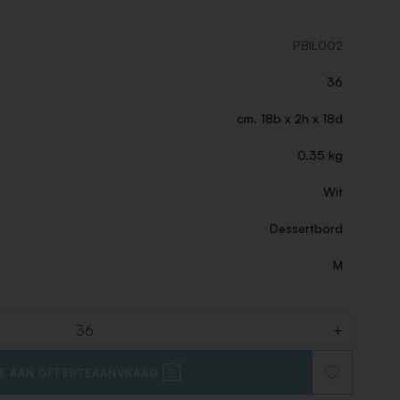
PBIL002
36
cm. 18b x 2h x 18d
0.35 kg
Wit
Dessertbord
M
+
E AAN OFFERTEAANVRAAG
VOEG
TOE