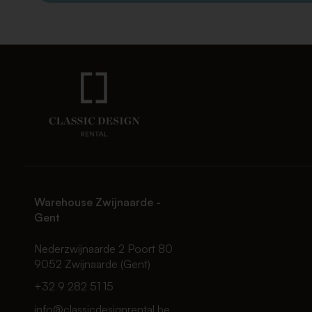
Warehouse Zwijnaarde -
Gent
Nederzwijnaarde 2 Poort 80
9052 Zwijnaarde (Gent)
+32 9 282 51 15
info@classicdesignrental.be