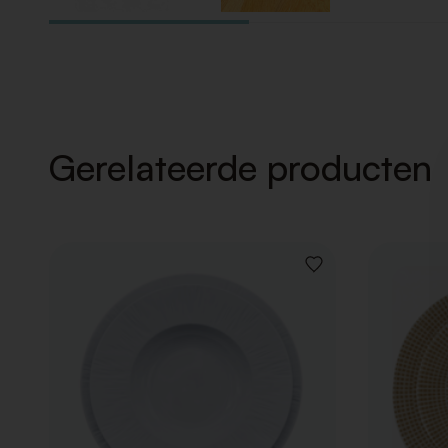
Gerelateerde producten
VOEG
TOE
AAN
VERLANGLIJST