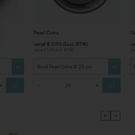
Pearl Ostra
Ce
vanaf € 0,90 (Excl. BTW)
va
vanaf € 1,09 (Incl. BTW)
va
Kies type
Ki
+
-
+
Aantal
Aa