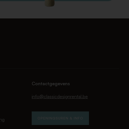
Contactgegevens
info@classicdesignrental.be
OPENINGSUREN & INFO
ing