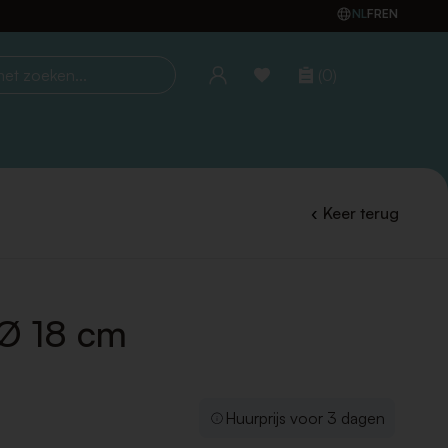
NL
FR
EN
(0)
oeken...
Keer terug
 Ø 18 cm
Huurprijs voor 3 dagen