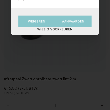
WEIGEREN
AANVAARDEN
WIJZIG VOORKEUREN
Afzetpaal Zwart oprolbaar zwart lint 2 m
€ 16,00 (Excl. BTW)
€ 19,36 (Incl. BTW)
-
+
Aantal