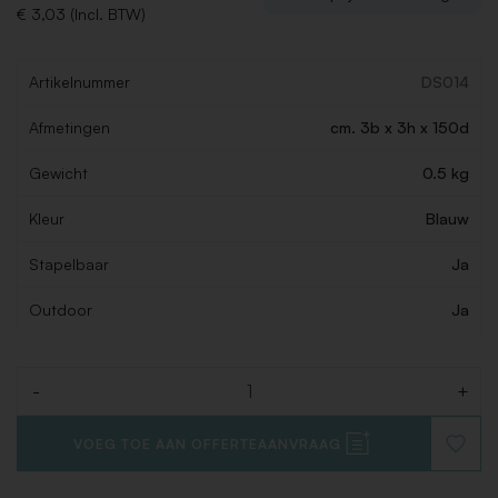
€ 3,03 (Incl. BTW)
Artikelnummer
DS014
Afmetingen
cm. 3b x 3h x 150d
Gewicht
0.5 kg
Kleur
Blauw
Stapelbaar
Ja
Outdoor
Ja
-
+
Aantal
VOEG TOE AAN OFFERTEAANVRAAG
VOEG
TOE
AAN