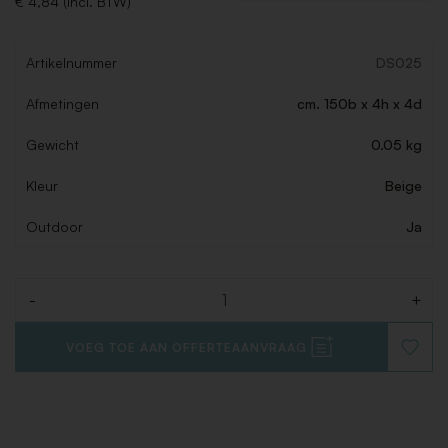
€ 4,84 (Incl. BTW)
Artikelnummer
DS025
Afmetingen
cm. 150b x 4h x 4d
Gewicht
0.05 kg
Kleur
Beige
Outdoor
Ja
-
+
Aantal
VOEG TOE AAN OFFERTEAANVRAAG
VOEG
TOE
AAN
VERLAN