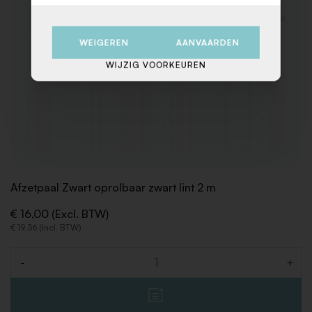
WEIGEREN
AANVAARDEN
WIJZIG VOORKEUREN
Afzetpaal Zwart oprolbaar zwart lint 2 m
€ 16,00 (Excl. BTW)
€ 19,36 (Incl. BTW)
-
+
Aantal