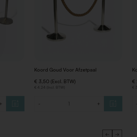
Koord Goud Voor Afzetpaal
Ko
€ 3,50 (Excl. BTW)
€ 
€ 4,24 (Incl. BTW)
€ 
+
-
+
Aantal
Aa