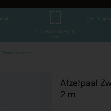
tact
Begin met z
 Zwart oprolbaar...
Afzetpaal Zw
2 m