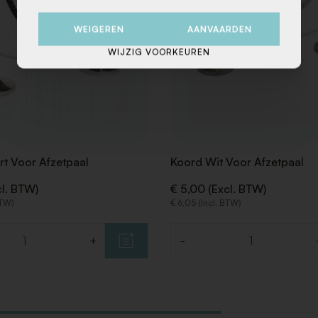
WEIGEREN
AANVAARDEN
WIJZIG VOORKEUREN
t Voor Afzetpaal
Koord Wit Voor Afzetpaal
cl. BTW)
€ 5,00 (Excl. BTW)
BTW)
€ 6,05 (Incl. BTW)
+
-
Aantal