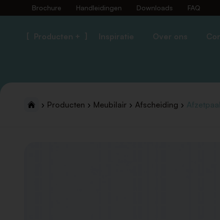
Brochure
Handleidingen
Downloads
FAQ
Producten +
Inspiratie
Over ons
Con
Producten
Meubilair
Afscheiding
Afzetpaal