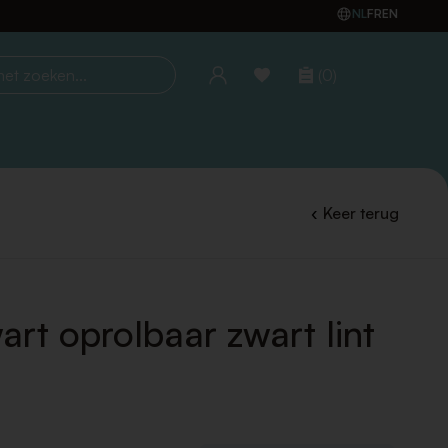
NL
FR
EN
(0)
oeken...
Keer terug
art oprolbaar zwart lint