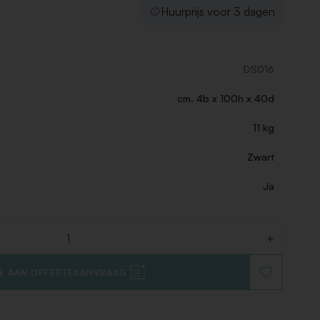
Huurprijs voor 3 dagen
DS016
cm. 4b x 100h x 40d
11 kg
Zwart
Ja
+
E AAN OFFERTEAANVRAAG
VOEG
TOE
AAN
VERLANGLIJ