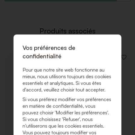
À
LA
LISTE
DE
SOUHAI
Produits associés
Vos préférences de
confidentialité
AJOUT
À
Pour que notre site web fonctionne au
LA
LISTE
mieux, nous utilisons toujours des cookies
DE
essentiels et analytiques. Si vous êtes
SOUHA
d'accord, veuillez choisir tout accepter.
Si vous préférez modifier vos préférences
en matière de confidentialité, vous
pouvez choisir 'Modifier les préférences'.
Si vous choisissez 'Refuser', nous
n'utiliserons que les cookies essentiels.
Vous pouvez toujours modifier vos