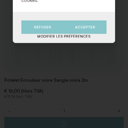
cookies.
REFUSER
ACCEPTER
MODIFIER LES PRÉFÉRENCES
Potelet Enrouleur noire Sangle noire 2m
€ 16,00 (Hors TVA)
€ 19,36 (Incl. TVA)
-
+
Quantité