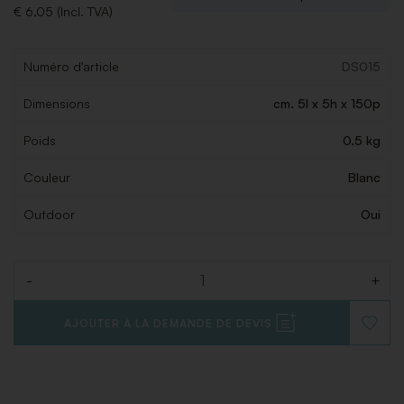
€ 6,05 (Incl. TVA)
Numéro d'article
DS015
Dimensions
cm. 5l x 5h x 150p
Poids
0.5 kg
Couleur
Blanc
Outdoor
Oui
-
+
Quantité
AJOUTER À LA DEMANDE DE DEVIS
AJOUT
À
LA
LISTE
DE