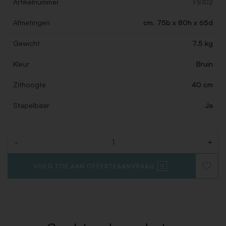
Artikelnummer
FS102
Afmetingen
cm. 75b x 80h x 65d
Gewicht
7.5 kg
Kleur
Bruin
Zithoogte
40 cm
Stapelbaar
Ja
-
+
Aantal
VOEG TOE AAN OFFERTEAANVRAAG
VOEG
TOE
AAN
VERLAN