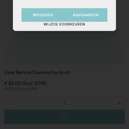
WEIGEREN
AANVAARDEN
WIJZIG VOORKEUREN
Zetel Bertoia Diamond by Knoll
€ 85,00 (Excl. BTW)
€ 102,85 (Incl. BTW)
-
+
Aantal