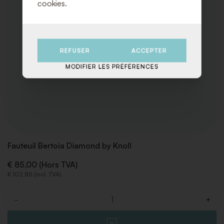
cookies.
REFUSER
ACCEPTER
MODIFIER LES PRÉFÉRENCES
Fauteuil Bertoia Diamond by Knoll
€ 85,00 (Hors TVA)
€ 102,85 (Incl. TVA)
-
+
Quantité