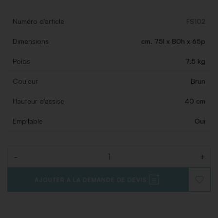
Numéro d'article
FS102
Dimensions
cm. 75l x 80h x 65p
Poids
7.5 kg
Couleur
Brun
Hauteur d'assise
40 cm
Empilable
Oui
-
+
Quantité
AJOUTER À LA DEMANDE DE DEVIS
AJOUT
À
LA
LISTE
DE