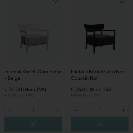
AJOUTER
AJOUT
À
À
LA
LA
LISTE
LISTE
RETOUR
RETOUR
RETOUR
RETOUR
RETOUR
DE
DE
SOUHAITS
SOUHA
Fauteuil Kartell Cara Blanc
Fauteuil Kartell Cara Noir-
- Beige
Coussin Noir
€ 76,00 (Hors TVA)
€ 76,00 (Hors TVA)
€ 91,96 (Incl. TVA)
€ 91,96 (Incl. TVA)
-
+
-
+
Quantité
Quantité