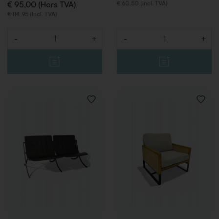
€ 95,00 (Hors TVA)
€ 60,50 (Incl. TVA)
€ 114,95 (Incl. TVA)
-
+
-
+
Quantité
Quantité
AJOUTER
AJOUT
À
À
LA
LA
LISTE
LISTE
DE
DE
SOUHAITS
SOUHA