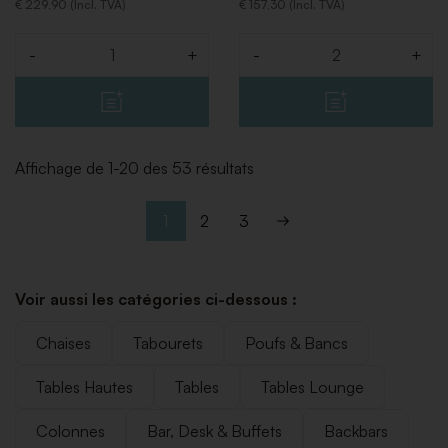
€ 229,90 (Incl. TVA)
€ 157,30 (Incl. TVA)
-
+
-
+
Quantité
Quantité
Affichage de 1-20 des 53 résultats
1
2
3
Voir aussi les catégories ci-dessous :
Chaises
Tabourets
Poufs & Bancs
Tables Hautes
Tables
Tables Lounge
Colonnes
Bar, Desk & Buffets
Backbars