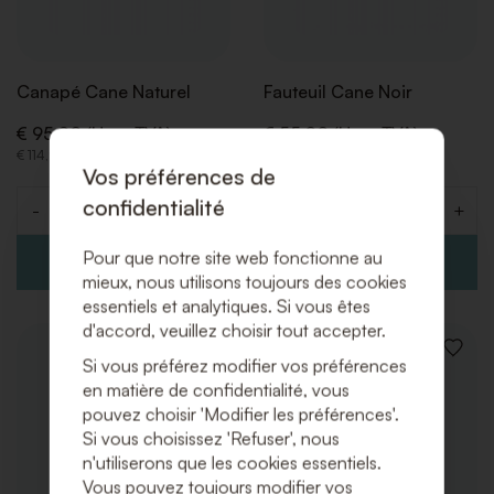
Canapé Cane Naturel
Fauteuil Cane Noir
€ 95,00 (Hors TVA)
€ 55,00 (Hors TVA)
€ 114,95 (Incl. TVA)
€ 66,55 (Incl. TVA)
Vos préférences de
confidentialité
-
+
-
+
Quantité
Quantité
Pour que notre site web fonctionne au
mieux, nous utilisons toujours des cookies
essentiels et analytiques. Si vous êtes
d'accord, veuillez choisir tout accepter.
AJOUTER
AJOUT
Si vous préférez modifier vos préférences
À
À
en matière de confidentialité, vous
LA
LA
pouvez choisir 'Modifier les préférences'.
LISTE
LISTE
DE
DE
Si vous choisissez 'Refuser', nous
SOUHAITS
SOUHA
n'utiliserons que les cookies essentiels.
Vous pouvez toujours modifier vos