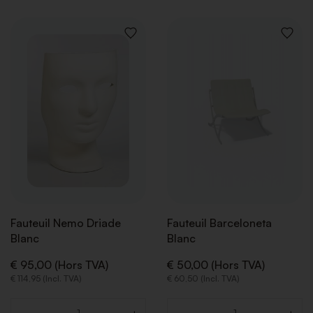
AJOUTER
AJOUT
À
À
LA
LA
LISTE
LISTE
DE
DE
SOUHAITS
SOUHA
Fauteuil Nemo Driade
Fauteuil Barceloneta
Blanc
Blanc
€ 95,00 (Hors TVA)
€ 50,00 (Hors TVA)
€ 114,95 (Incl. TVA)
€ 60,50 (Incl. TVA)