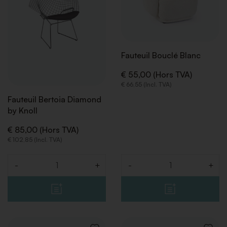
SOUHAITS
SOUHA
46
47
Fauteuil Bouclé Blanc
48
€ 55,00 (Hors TVA)
€ 66,55 (Incl. TVA)
Fauteuil Bertoia Diamond
48,5
by Knoll
49
€ 85,00 (Hors TVA)
€ 102,85 (Incl. TVA)
-
+
-
+
Quantité
Quantité