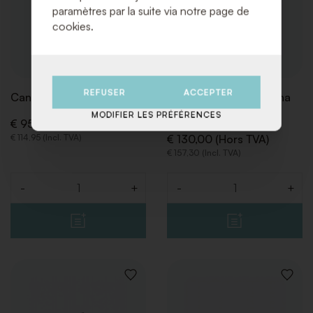
paramètres par la suite via notre page de
cookies.
REFUSER
ACCEPTER
Canapé Cane Noir
Fauteuil Knoll Barcelona
Blanc
MODIFIER LES PRÉFÉRENCES
€ 95,00 (Hors TVA)
€ 114,95 (Incl. TVA)
€ 130,00 (Hors TVA)
€ 157,30 (Incl. TVA)
-
+
-
+
Quantité
Quantité
AJOUTER
AJOUT
À
À
LA
LA