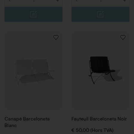
-
+
-
+
Quantité
Quantité
AJOUTER
AJOUT
À
À
LA
LA
LISTE
LISTE
DE
DE
SOUHAITS
SOUHA
Canapé Barceloneta
Fauteuil Barceloneta Noir
Blanc
€ 50,00 (Hors TVA)