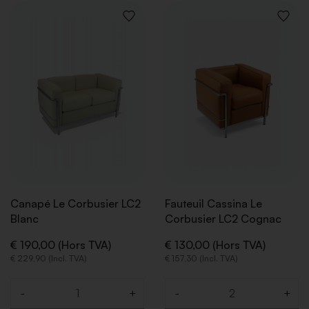
AJOUTER
AJOUT
À
À
LA
LA
LISTE
LISTE
DE
DE
SOUHAITS
SOUHA
Canapé Le Corbusier LC2
Fauteuil Cassina Le
Blanc
Corbusier LC2 Cognac
€ 190,00 (Hors TVA)
€ 130,00 (Hors TVA)
€ 229,90 (Incl. TVA)
€ 157,30 (Incl. TVA)
-
+
-
+
Quantité
Quantité