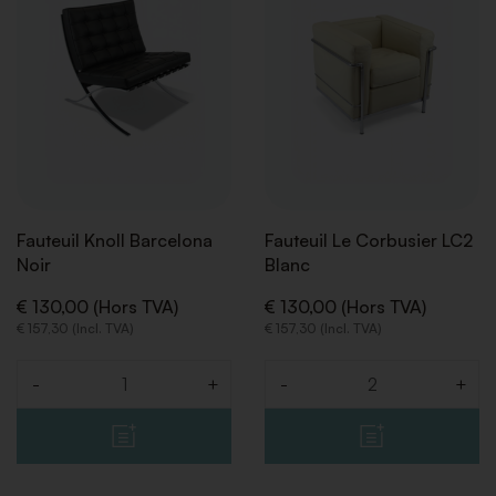
LISTE
LISTE
DE
DE
SOUHAITS
SOUHA
Fauteuil Knoll Barcelona
Fauteuil Le Corbusier LC2
Noir
Blanc
€ 130,00 (Hors TVA)
€ 130,00 (Hors TVA)
€ 157,30 (Incl. TVA)
€ 157,30 (Incl. TVA)
-
+
-
+
Quantité
Quantité