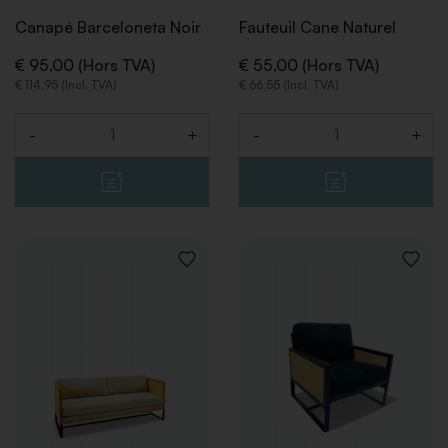
Canapé Barceloneta Noir
Fauteuil Cane Naturel
€ 95,00 (Hors TVA)
€ 55,00 (Hors TVA)
€ 114,95 (Incl. TVA)
€ 66,55 (Incl. TVA)
-
+
-
+
Quantité
Quantité
AJOUTER
AJOUT
À
À
LA
LA
LISTE
LISTE
DE
DE
SOUHAITS
SOUHA