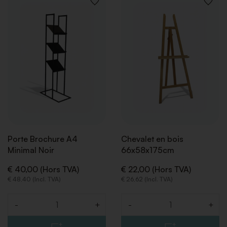
AJOUTER
AJOUT
À
À
LA
LA
LISTE
LISTE
DE
DE
SOUHAITS
SOUHA
Porte Brochure A4
Chevalet en bois
Minimal Noir
66x58x175cm
€ 40,00 (Hors TVA)
€ 22,00 (Hors TVA)
€ 48,40 (Incl. TVA)
€ 26,62 (Incl. TVA)
-
+
-
+
Quantité
Quantité