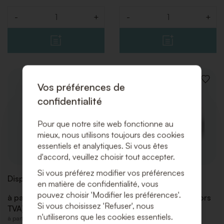
-
+
-
+
Quantité
Quantité
AJOUTER
AJOUT
Vos préférences de
À
À
confidentialité
LA
LA
LISTE
LISTE
DE
DE
Pour que notre site web fonctionne au
SOUHAITS
SOUHA
mieux, nous utilisons toujours des cookies
essentiels et analytiques. Si vous êtes
d'accord, veuillez choisir tout accepter.
Si vous préférez modifier vos préférences
Display Noir
Display Massive
en matière de confidentialité, vous
pouvez choisir 'Modifier les préférences'.
à partir de € 60,00 (Hors
à partir de € 60,00 (Hors
Si vous choisissez 'Refuser', nous
TVA)
TVA)
n'utiliserons que les cookies essentiels.
à partir de € 72,60 (Incl. TVA)
à partir de € 72,60 (Incl. TVA)