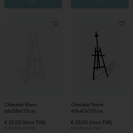
AJOUTER
AJOUT
À
À
LA
LA
LISTE
LISTE
DE
DE
SOUHAITS
SOUHA
Chevalet Blanc
Chevalet Noire
66x58x175cm
49x40x175cm
€ 22,00 (Hors TVA)
€ 22,00 (Hors TVA)
€ 26,62 (Incl. TVA)
€ 26,62 (Incl. TVA)