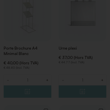
SOUHAITS
SOUHA
Porte Brochure A4
Urne plexi
Minimal Blanc
€ 37,00 (Hors TVA)
€ 40,00 (Hors TVA)
€ 44,77 (Incl. TVA)
€ 48,40 (Incl. TVA)
RETOUR
-
+
-
+
Quantité
Quantité