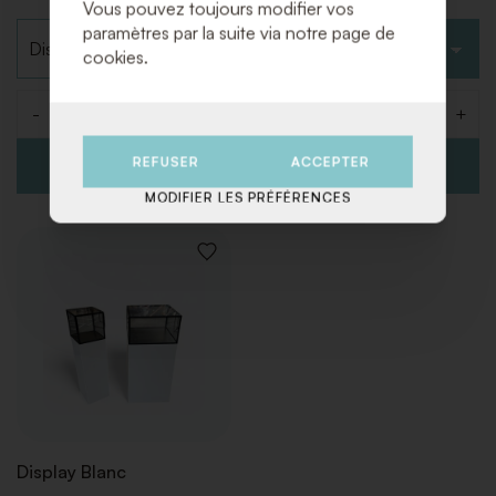
Vous pouvez toujours modifier vos
Choisir le type
Choisir le type
paramètres par la suite via notre page de
cookies.
-
+
-
+
Quantité
Quantité
REFUSER
ACCEPTER
MODIFIER LES PRÉFÉRENCES
AJOUTER
À
LA
LISTE
DE
SOUHAITS
Display Blanc