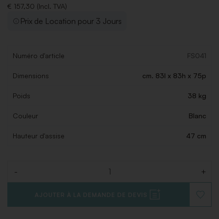
€ 157,30 (Incl. TVA)
Prix de Location pour 3 Jours
Numéro d'article
FS041
Dimensions
cm. 83l x 83h x 75p
Poids
38 kg
Couleur
Blanc
Hauteur d'assise
47 cm
-
+
Quantité
AJOUTER À LA DEMANDE DE DEVIS
AJOUT
À
LA