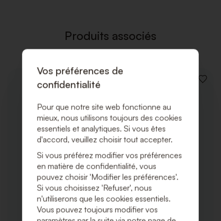
LISTE
DE
SOUHAI
Produits associés
Vos préférences de
confidentialité
AJOUT
À
LA
Pour que notre site web fonctionne au
LISTE
DE
mieux, nous utilisons toujours des cookies
SOUHA
essentiels et analytiques. Si vous êtes
d'accord, veuillez choisir tout accepter.
Si vous préférez modifier vos préférences
en matière de confidentialité, vous
pouvez choisir 'Modifier les préférences'.
Si vous choisissez 'Refuser', nous
n'utiliserons que les cookies essentiels.
Vous pouvez toujours modifier vos
paramètres par la suite via notre page de