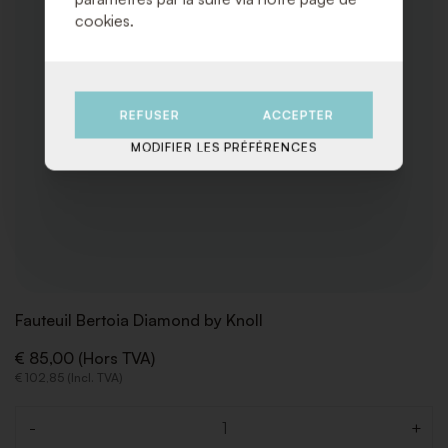
cookies.
REFUSER
ACCEPTER
MODIFIER LES PRÉFÉRENCES
Fauteuil Bertoia Diamond by Knoll
€ 85,00 (Hors TVA)
€ 102,85 (Incl. TVA)
-
+
Quantité