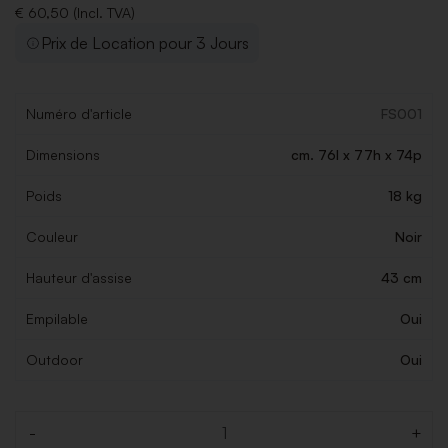
€ 60,50 (Incl. TVA)
Prix de Location pour 3 Jours
Numéro d'article
FS001
Dimensions
cm. 76l x 77h x 74p
Poids
18 kg
Couleur
Noir
Hauteur d'assise
43 cm
Empilable
Oui
Outdoor
Oui
-
+
Quantité