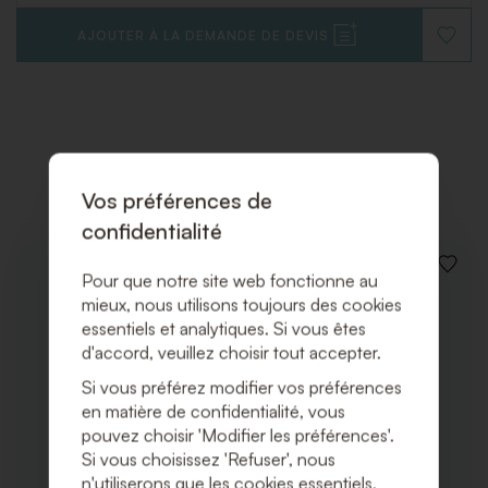
AJOUTER À LA DEMANDE DE DEVIS
AJOUT
À
LA
LISTE
DE
SOUHAI
Produits associés
Vos préférences de
confidentialité
AJOUT
Pour que notre site web fonctionne au
À
mieux, nous utilisons toujours des cookies
LA
essentiels et analytiques. Si vous êtes
LISTE
DE
d'accord, veuillez choisir tout accepter.
SOUHA
Si vous préférez modifier vos préférences
en matière de confidentialité, vous
pouvez choisir 'Modifier les préférences'.
Si vous choisissez 'Refuser', nous
n'utiliserons que les cookies essentiels.