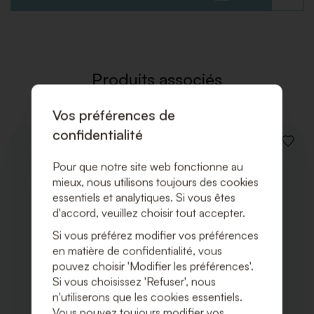
À
LA
LISTE
DE
SOUHAI
Produits associés
Vos préférences de
confidentialité
AJOUT
À
Pour que notre site web fonctionne au
LA
mieux, nous utilisons toujours des cookies
LISTE
DE
essentiels et analytiques. Si vous êtes
SOUHA
d'accord, veuillez choisir tout accepter.
Si vous préférez modifier vos préférences
en matière de confidentialité, vous
pouvez choisir 'Modifier les préférences'.
Si vous choisissez 'Refuser', nous
n'utiliserons que les cookies essentiels.
Vous pouvez toujours modifier vos