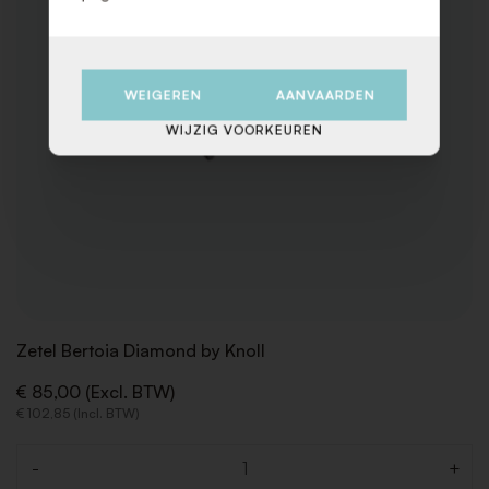
WEIGEREN
AANVAARDEN
WIJZIG VOORKEUREN
Zetel Bertoia Diamond by Knoll
€ 85,00 (Excl. BTW)
€ 102,85 (Incl. BTW)
-
+
Aantal