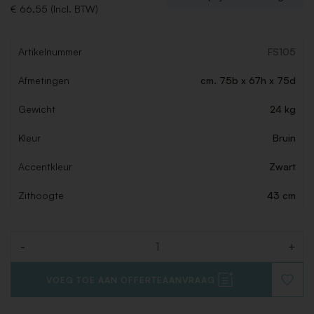
€ 66,55 (Incl. BTW)
Artikelnummer
FS105
Afmetingen
cm. 75b x 67h x 75d
Gewicht
24 kg
Kleur
Bruin
Accentkleur
Zwart
Zithoogte
43 cm
-
+
Aantal
VOEG TOE AAN OFFERTEAANVRAAG
VOEG
TOE
AAN