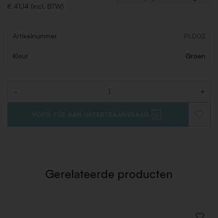
€ 41,14 (Incl. BTW)
Artikelnummer
PL002
Kleur
Groen
-
+
Aantal
VOEG TOE AAN OFFERTEAANVRAAG
VOEG
TOE
AAN
VERLAN
Gerelateerde producten