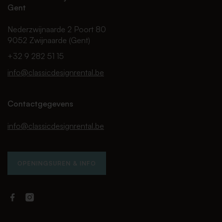
Gent
Nederzwijnaarde 2 Poort 80
9052 Zwijnaarde (Gent)
+32 9 282 51 15
info@classicdesignrental.be
Contactgegevens
info@classicdesignrental.be
OPENINGSUREN & INFO
Facebook
Instagram
Classic
Classic
Design
Design