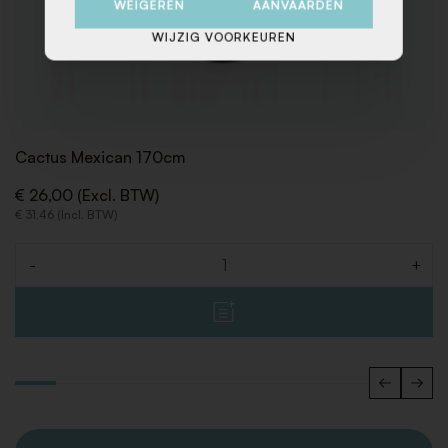
WEIGEREN
AANVAARDEN
WIJZIG VOORKEUREN
Cactus Mexican 170cm
€ 26,00 (Excl. BTW)
€ 31,46 (Incl. BTW)
-
+
Aantal