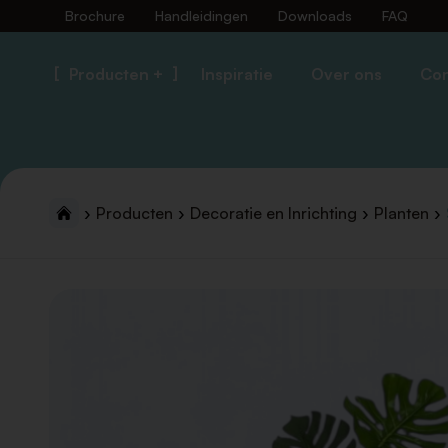
Brochure
Handleidingen
Downloads
FAQ
Producten +
Inspiratie
Over ons
Con
Producten
Decoratie en Inrichting
Planten