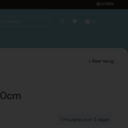
NL
FR
EN
(0)
oeken...
Keer terug
190cm
Huurprijs voor 3 dagen