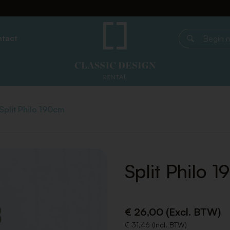
tact
Begin met z
Split Philo 190cm
Split Philo 
€ 26,00 (Excl. BTW)
€ 31,46 (Incl. BTW)