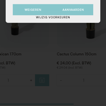
WEIGEREN
AANVAARDEN
WIJZIG VOORKEUREN
xican 170cm
Cactus Column 150cm
xcl. BTW)
€ 24,00 (Excl. BTW)
 BTW)
€ 29,04 (Incl. BTW)
+
-
Aantal