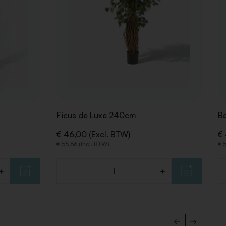
Ficus de Luxe 240cm
B
€ 46,00 (Excl. BTW)
€ 
€ 55,66 (Incl. BTW)
€ 
+
-
+
Aantal
Aa