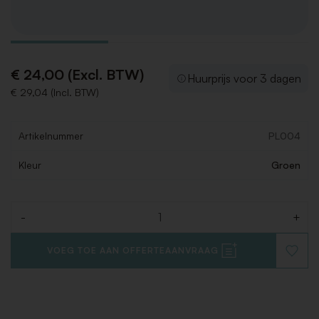
€ 24,00 (Excl. BTW)
Huurprijs voor 3 dagen
€ 29,04 (Incl. BTW)
Artikelnummer
PL004
Kleur
Groen
-
+
Aantal
VOEG TOE AAN OFFERTEAANVRAAG
VOEG
TOE
AAN
VERLAN