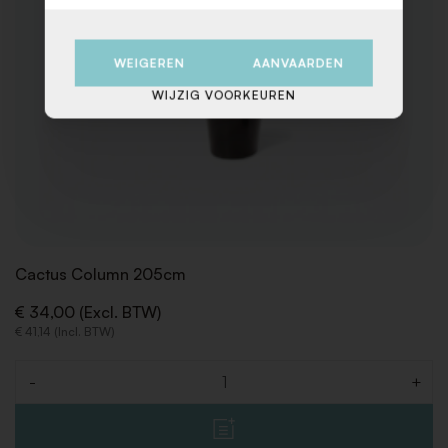
WEIGEREN
AANVAARDEN
WIJZIG VOORKEUREN
Cactus Column 205cm
€ 34,00 (Excl. BTW)
€ 41,14 (Incl. BTW)
-
+
Aantal