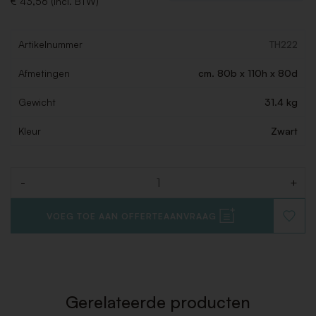
€ 43,56 (Incl. BTW)
Artikelnummer
TH222
Afmetingen
cm. 80b x 110h x 80d
Gewicht
31.4 kg
Kleur
Zwart
-
+
Aantal
VOEG TOE AAN OFFERTEAANVRAAG
VOEG
TOE
AAN
VERLAN
Gerelateerde producten