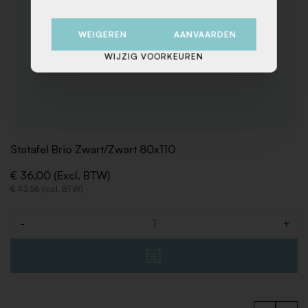
WEIGEREN
AANVAARDEN
WIJZIG VOORKEUREN
Statafel Brio Zwart/Zwart 80x110
€ 36,00 (Excl. BTW)
€ 43,56 (Incl. BTW)
-
+
Aantal