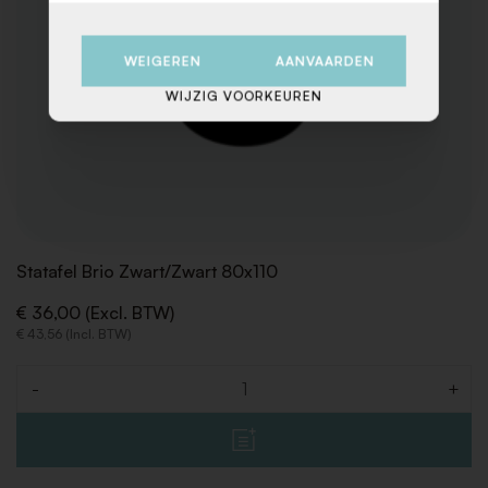
WEIGEREN
AANVAARDEN
WIJZIG VOORKEUREN
Statafel Brio Zwart/Zwart 80x110
€ 36,00 (Excl. BTW)
€ 43,56 (Incl. BTW)
-
+
Aantal