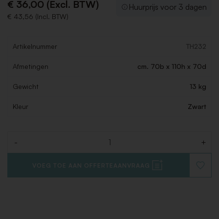
€ 36,00 (Excl. BTW)
Huurprijs voor 3 dagen
€ 43,56 (Incl. BTW)
Artikelnummer
TH232
Afmetingen
cm. 70b x 110h x 70d
Gewicht
13 kg
Kleur
Zwart
-
+
Aantal
VOEG TOE AAN OFFERTEAANVRAAG
VOEG
TOE
AAN
VERLAN