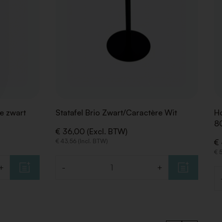
re zwart
Statafel Brio Zwart/Caractère Wit
Ho
8
€ 36,00 (Excl. BTW)
€ 43,56 (Incl. BTW)
€ 
€ 
+
-
+
Aantal
Aa