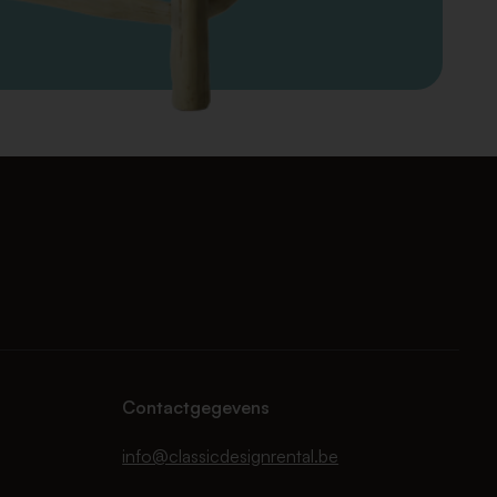
Contactgegevens
info@classicdesignrental.be