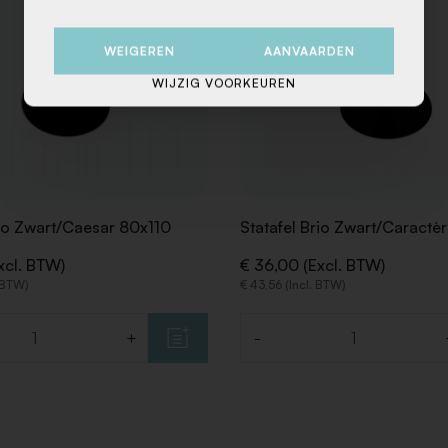
WEIGEREN
AANVAARDEN
WIJZIG VOORKEUREN
rio Zwart/Caesar 80x110
Statafel Brio Zwart/Caractè
xcl. BTW)
€ 36,00 (Excl. BTW)
. BTW)
€ 43,56 (Incl. BTW)
+
-
Aantal