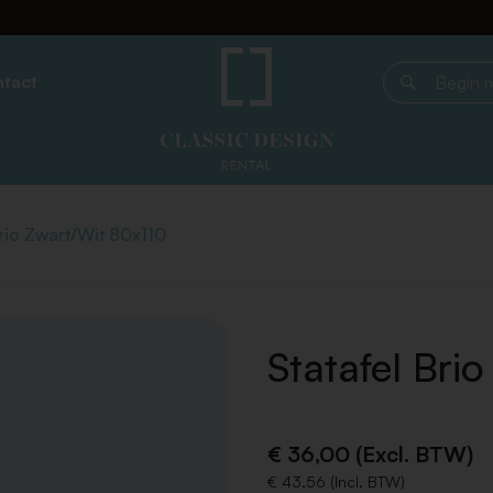
tact
Begin met z
Brio Zwart/Wit 80x110
Statafel Bri
€ 36,00 (Excl. BTW)
€ 43,56 (Incl. BTW)