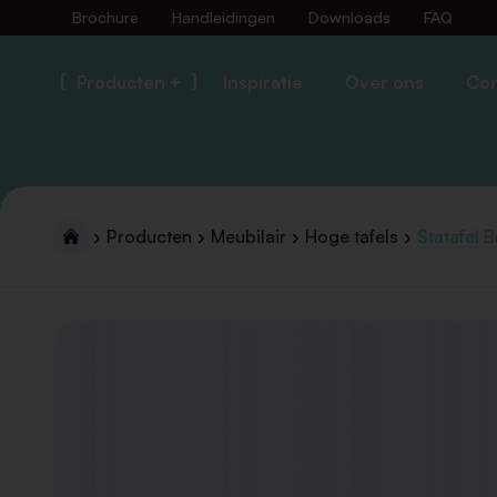
Brochure
Handleidingen
Downloads
FAQ
Producten +
Inspiratie
Over ons
Con
Producten
Meubilair
Hoge tafels
Statafel 