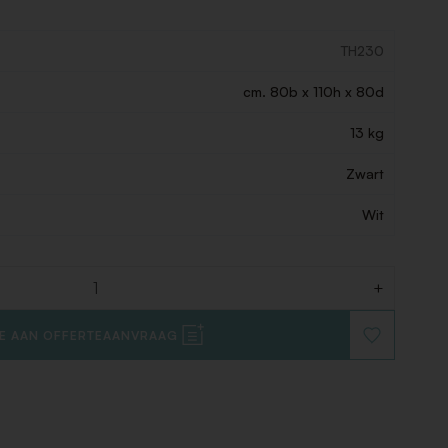
TH230
cm. 80b x 110h x 80d
13 kg
Zwart
Wit
+
E AAN OFFERTEAANVRAAG
VOEG
TOE
AAN
VERLANGLIJ