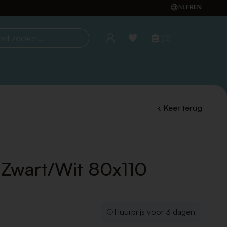
NL
FR
EN
(0)
oeken...
Keer terug
o Zwart/Wit 80x110
Huurprijs voor 3 dagen