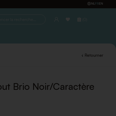
NL
FR
EN
(0)
la recherche...
Retourner
t Brio Noir/Caractère