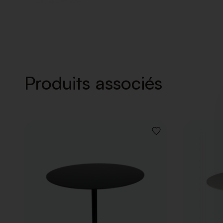
Produits associés
AJOUTER
À
LA
LISTE
DE
SOUHAITS