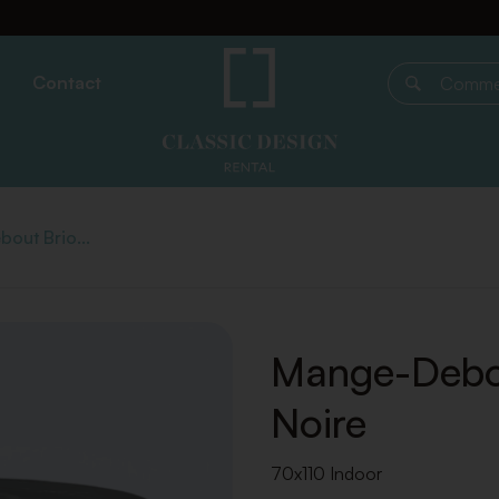
Contact
Commencer 
out Brio...
Mange-Debou
Noire
70x110 Indoor