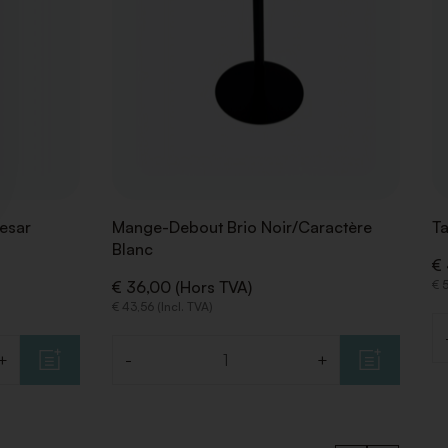
esar
Mange-Debout Brio Noir/Caractère
Ta
Blanc
€ 
€ 36,00 (Hors TVA)
€ 
€ 43,56 (Incl. TVA)
Q
+
-
+
Quantité