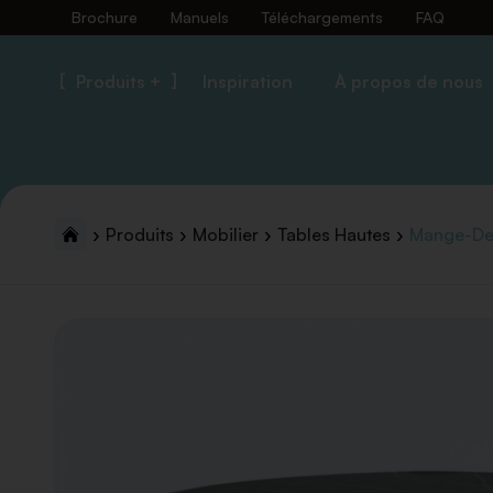
Brochure
Manuels
Téléchargements
FAQ
Produits +
Inspiration
À propos de nous
Produits
Mobilier
Tables Hautes
Mange-Deb