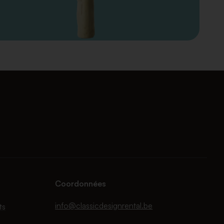
Coordonnées
info@classicdesignrental.be
ts