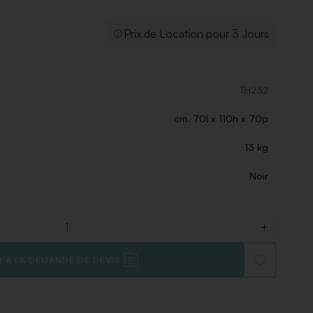
Prix de Location pour 3 Jours
TH232
cm. 70l x 110h x 70p
13 kg
Noir
+
 À LA DEMANDE DE DEVIS
AJOUTER
À
LA
LISTE
DE