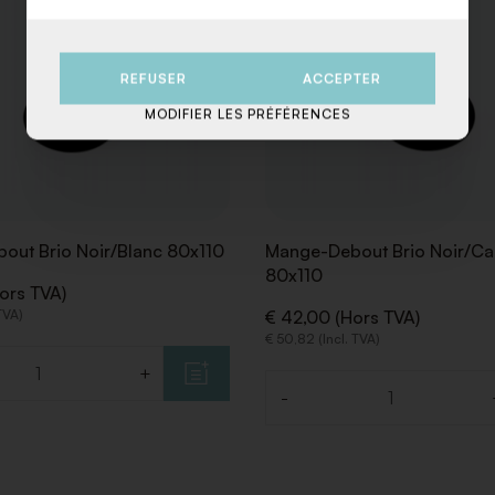
REFUSER
ACCEPTER
MODIFIER LES PRÉFÉRENCES
out Brio Noir/Blanc 80x110
Mange-Debout Brio Noir/Ca
80x110
ors TVA)
 TVA)
€ 42,00 (Hors TVA)
€ 50,82 (Incl. TVA)
+
-
Quantité