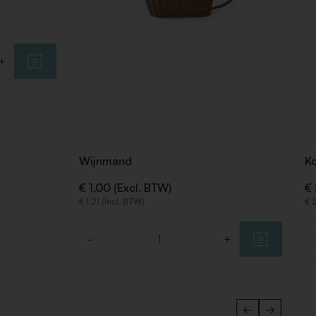
+
Wijnmand
Ko
€ 1,00 (Excl. BTW)
€ 
€ 1,21 (Incl. BTW)
€ 
-
+
Aantal
Aa