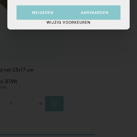
€ 2,00 (Excl. BTW)
€ 2,42 (Incl. BTW)
WEIGEREN
AANVAARDEN
WIJZIG VOORKEUREN
-
Aantal
 riet 23x17 cm
cl. BTW)
BTW)
+