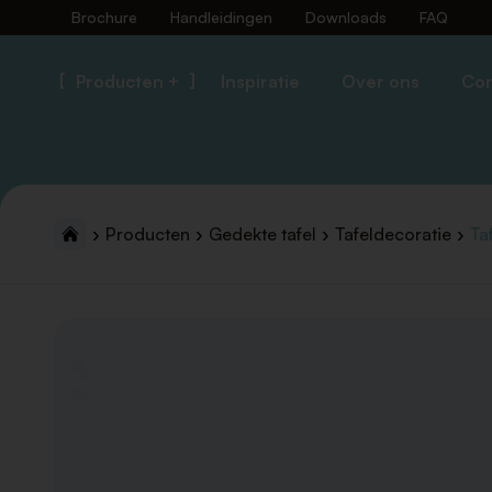
Brochure
Handleidingen
Downloads
FAQ
Producten +
Inspiratie
Over ons
Con
Producten
Gedekte tafel
Tafeldecoratie
Ta