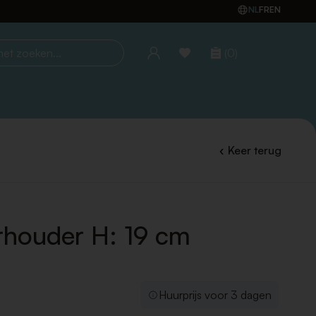
NL
FR
EN
(0)
oeken...
Keer terug
houder H: 19 cm
Huurprijs voor 3 dagen