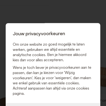
Jouw privacyvoorkeuren
Om onze website zo goed mogelijk te laten
werken, gebruiken we altijd essentiële en
analytische cookies. Ben je hiermee akkoord
kies dan voor alles accepteren.
VOEG
Wens je toch liever je privacyvoorkeuren aan te
TOE
passen, dan kan je kiezen voor 'Wijzig
AAN
VERLANGLIJST
voorkeuren'. Kies je voor 'weigeren', dan maken
we enkel gebruik van essentiële cookies.
Achteraf aanpassen kan altijd via onze cookies
pagina.
Broodmand 53 x 32 x H 9 c