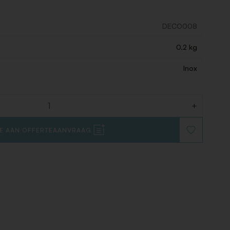
DECO008
0.2 kg
Inox
+
E AAN OFFERTEAANVRAAG
VOEG
TOE
AAN
VERLANGLIJ