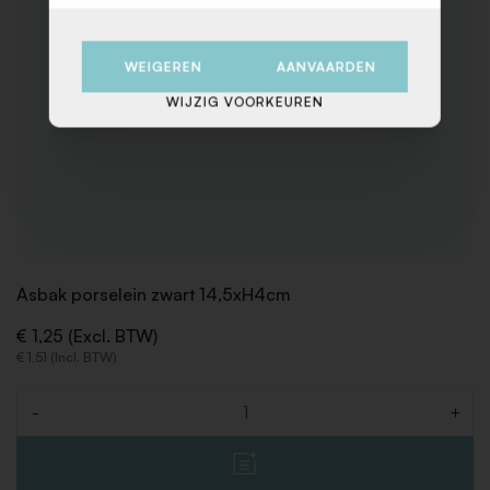
WEIGEREN
AANVAARDEN
WIJZIG VOORKEUREN
Asbak porselein zwart 14,5xH4cm
€ 1,25 (Excl. BTW)
€ 1,51 (Incl. BTW)
-
+
Aantal