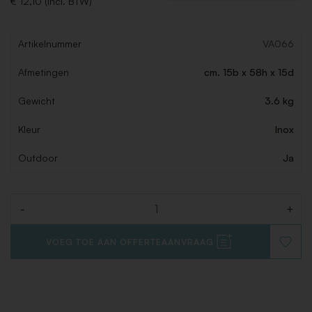
€ 12,10 (Incl. BTW)
Artikelnummer
VA066
Afmetingen
cm. 15b x 58h x 15d
Gewicht
3.6 kg
Kleur
Inox
Outdoor
Ja
-
+
Aantal
VOEG TOE AAN OFFERTEAANVRAAG
VOEG
TOE
AAN
VERLAN