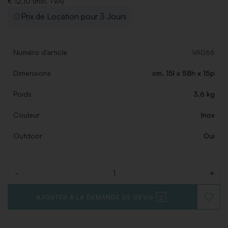
€ 12,10 (Incl. TVA)
Prix de Location pour 3 Jours
Numéro d'article
VA066
Dimensions
cm. 15l x 58h x 15p
Poids
3.6 kg
Couleur
Inox
Outdoor
Oui
-
+
Quantité
AJOUTER À LA DEMANDE DE DEVIS
AJOUT
À
LA
LISTE