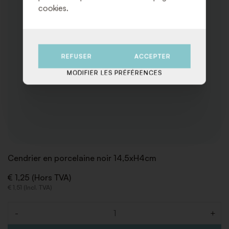
cookies.
REFUSER
ACCEPTER
MODIFIER LES PRÉFÉRENCES
Cendrier en porcelaine noir 14,5xH4cm
€ 1,25 (Hors TVA)
€ 1,51 (Incl. TVA)
-
+
Quantité