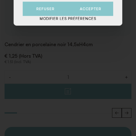
REFUSER
ACCEPTER
MODIFIER LES PRÉFÉRENCES
Cendrier en porcelaine noir 14,5xH4cm
€ 1,25 (Hors TVA)
€ 1,51 (Incl. TVA)
-
+
Quantité