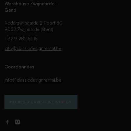
Warehouse Zwijnaarde -
Gand
Nederzwijnaarde 2 Poort 80
9052 Zwijnaarde (Gent)
+32 9 282 51 15
info@classicdesignrental.be
Coordonnées
info@classicdesignrental.be
HEURES D'OUVERTURE & INFOS
Facebook
Instagram
Classic
Classic