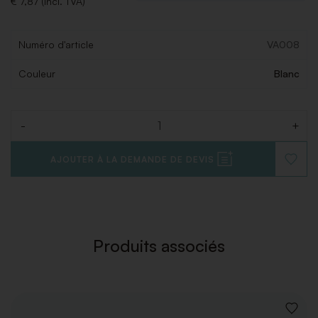
€ 7,87 (Incl. TVA)
Numéro d'article
VA008
Couleur
Blanc
-
+
Quantité
AJOUTER À LA DEMANDE DE DEVIS
AJOUT
À
LA
LISTE
DE
SOUHAI
Produits associés
AJOUT