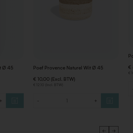
Po
€ 
t Ø 45
Poef Provence Naturel Wit Ø 45
€ 
€ 10,00 (Excl. BTW)
€ 12,10 (Incl. BTW)
Aa
+
-
+
Aantal