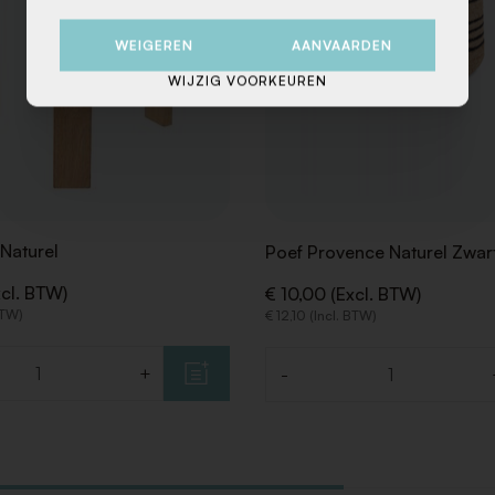
WEIGEREN
AANVAARDEN
WIJZIG VOORKEUREN
Naturel
Poef Provence Naturel Zwar
xcl. BTW)
€ 10,00 (Excl. BTW)
 BTW)
€ 12,10 (Incl. BTW)
+
-
Aantal