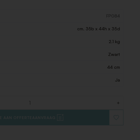
FP084
cm. 35b x 44h x 35d
2.1 kg
Zwart
44 cm
Ja
+
E AAN OFFERTEAANVRAAG
VOEG
TOE
AAN
VERLANGLIJ