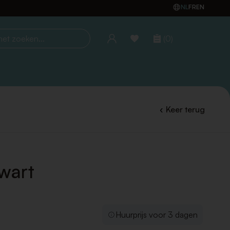
NL
FR
EN
(0)
oeken...
Keer terug
wart
Huurprijs voor 3 dagen