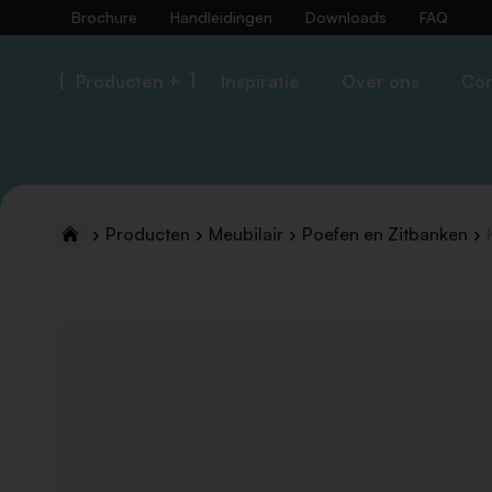
Brochure
Handleidingen
Downloads
FAQ
Producten +
Inspiratie
Over ons
Con
Producten
Meubilair
Poefen en Zitbanken