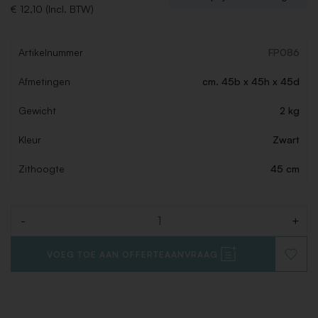
€ 12,10 (Incl. BTW)
Artikelnummer
FP086
Afmetingen
cm. 45b x 45h x 45d
Gewicht
2 kg
Kleur
Zwart
Zithoogte
45 cm
-
+
Aantal
VOEG TOE AAN OFFERTEAANVRAAG
VOEG
TOE
AAN
VERLAN