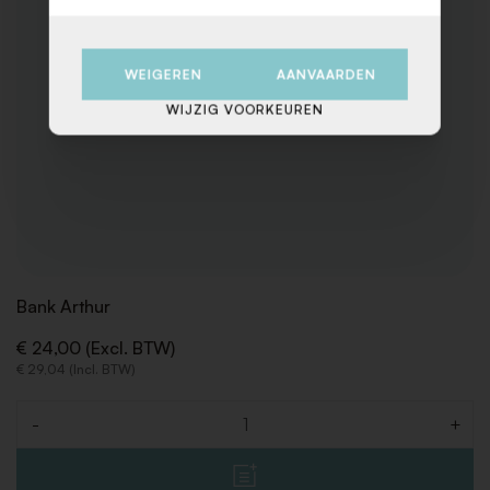
WEIGEREN
AANVAARDEN
WIJZIG VOORKEUREN
Bank Arthur
€ 24,00 (Excl. BTW)
€ 29,04 (Incl. BTW)
-
+
Aantal