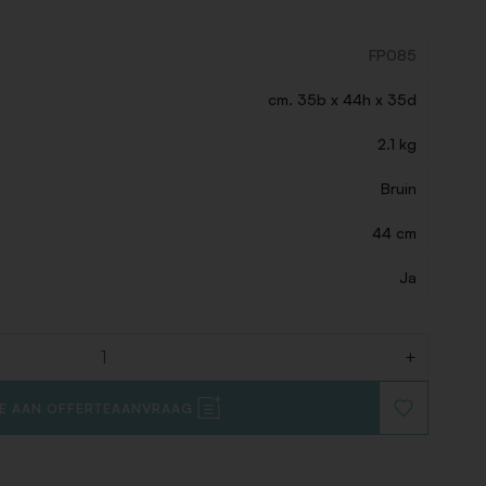
FP085
cm. 35b x 44h x 35d
2.1 kg
Bruin
44 cm
Ja
+
E AAN OFFERTEAANVRAAG
VOEG
TOE
AAN
VERLANGLIJ