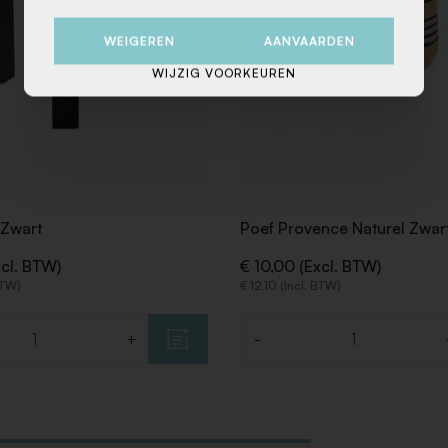
WEIGEREN
AANVAARDEN
WIJZIG VOORKEUREN
 Zwart
Poef Provence Naturel Zwar
xcl. BTW)
€ 10,00 (Excl. BTW)
 BTW)
€ 12,10 (Incl. BTW)
+
-
Aantal