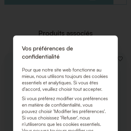
À
LA
LISTE
DE
SOUHAI
Produits associés
Vos préférences de
confidentialité
AJOUT
À
Pour que notre site web fonctionne au
LA
mieux, nous utilisons toujours des cookies
LISTE
DE
essentiels et analytiques. Si vous êtes
SOUHA
d'accord, veuillez choisir tout accepter.
Si vous préférez modifier vos préférences
en matière de confidentialité, vous
pouvez choisir 'Modifier les préférences'.
Si vous choisissez 'Refuser', nous
n'utiliserons que les cookies essentiels.
Vous pouvez toujours modifier vos