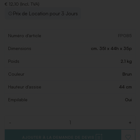
€ 12,10 (Incl. TVA)
Prix de Location pour 3 Jours
Numéro d'article
FP085
Dimensions
cm. 35l x 44h x 35p
Poids
2.1 kg
Couleur
Brun
Hauteur d'assise
44 cm
Empilable
Oui
-
+
Quantité
AJOUTER À LA DEMANDE DE DEVIS
AJOUT