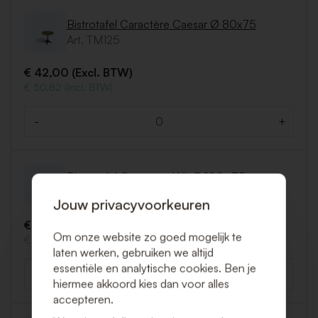
Bistrotafel Caractère Caesar Ø 80x75
Art. TM125
€ 42,00 (Excl. BTW)
€ 50,82 (Incl. BTW)
-
+
Aantal
Bistrotafel Caractère Wit Ø 100 x75
Art. TM126
Jouw privacyvoorkeuren
€ 48,00 (Excl. BTW)
Om onze website zo goed mogelijk te
€ 58,08 (Incl. BTW)
laten werken, gebruiken we altijd
essentiële en analytische cookies. Ben je
-
+
Aantal
hiermee akkoord kies dan voor alles
accepteren.