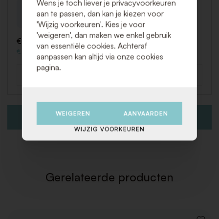
Wens je toch liever je privacyvoorkeuren
Bistrotafel Caractère Zwart Ø 100 x75
aan te passen, dan kan je kiezen voor
Art. TM127
'Wijzig voorkeuren'. Kies je voor
'weigeren', dan maken we enkel gebruik
€ 48,00 (Excl. BTW)
van essentiële cookies. Achteraf
€ 58,08 (Incl. BTW)
aanpassen kan altijd via onze cookies
pagina.
-
+
Aantal
WEIGEREN
AANVAARDEN
VOEG TOE AAN OFFERTEAANVRAAG
WIJZIG VOORKEUREN
Gerelateerde producten