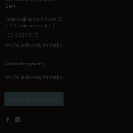
Gent
Nederzwijnaarde 2 Poort 80
9052 Zwijnaarde (Gent)
+32 9 282 51 15
info@classicdesignrental.be
Contactgegevens
info@classicdesignrental.be
OPENINGSUREN & INFO
Facebook
Instagram
Classic
Classic
Design
Design