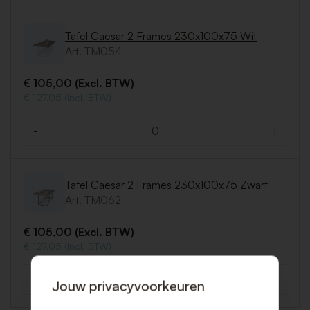
Tafel Caesar 2 Frames 230x100x75 Wit
Art. TM054
€ 105,00 (Excl. BTW)
€ 127,05 (Incl. BTW)
-
+
Aantal
Tafel Caesar 2 Frames 230x100x75 Zwart
Art. TM062
€ 105,00 (Excl. BTW)
€ 127,05 (Incl. BTW)
-
+
Jouw privacyvoorkeuren
Aantal