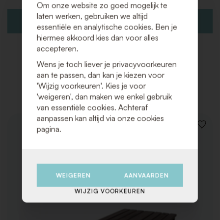
Om onze website zo goed mogelijk te
laten werken, gebruiken we altijd
VOEG TOE AAN OFFERTEAANVRAAG
essentiële en analytische cookies. Ben je
hiermee akkoord kies dan voor alles
accepteren.
Wens je toch liever je privacyvoorkeuren
aan te passen, dan kan je kiezen voor
Gerelateerde producten
'Wijzig voorkeuren'. Kies je voor
'weigeren', dan maken we enkel gebruik
van essentiële cookies. Achteraf
aanpassen kan altijd via onze cookies
pagina.
VOEG
TOE
AAN
VERLAN
WEIGEREN
AANVAARDEN
WIJZIG VOORKEUREN