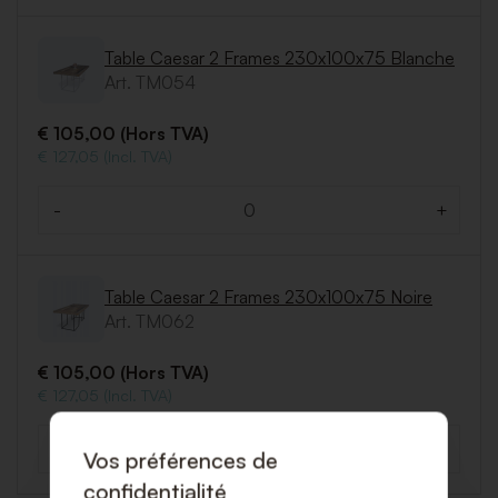
Table Caesar 2 Frames 230x100x75 Blanche
Art. TM054
€ 105,00 (Hors TVA)
€ 127,05 (Incl. TVA)
-
+
Quantité
Table Caesar 2 Frames 230x100x75 Noire
Art. TM062
€ 105,00 (Hors TVA)
€ 127,05 (Incl. TVA)
-
+
Vos préférences de
Quantité
confidentialité