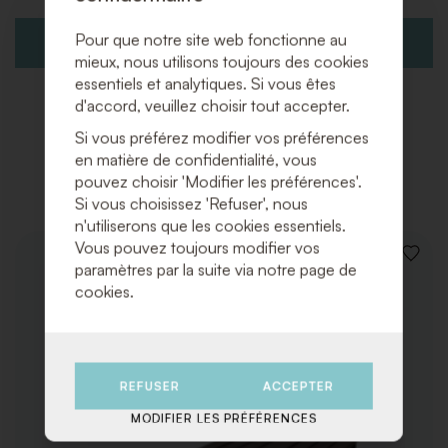
Pour que notre site web fonctionne au
AJOUTER À LA DEMANDE DE DEVIS
mieux, nous utilisons toujours des cookies
essentiels et analytiques. Si vous êtes
d'accord, veuillez choisir tout accepter.
Si vous préférez modifier vos préférences
en matière de confidentialité, vous
Produits associés
pouvez choisir 'Modifier les préférences'.
Si vous choisissez 'Refuser', nous
n'utiliserons que les cookies essentiels.
Vous pouvez toujours modifier vos
AJOUT
paramètres par la suite via notre page de
À
cookies.
LA
LISTE
DE
SOUHA
REFUSER
ACCEPTER
MODIFIER LES PRÉFÉRENCES