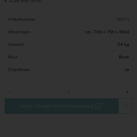
€ 31,46 (Incl. BTW)
Artikelnummer
TM091
Afmetingen
cm. 70b x 75h x 180d
Gewicht
54 kg
Kleur
Bruin
Stapelbaar
Ja
-
+
Aantal
VOEG TOE AAN OFFERTEAANVRAAG
VOEG
TOE
AAN
VERLAN