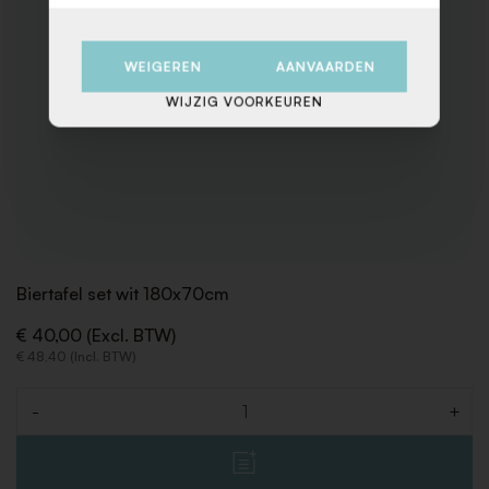
WEIGEREN
AANVAARDEN
WIJZIG VOORKEUREN
Biertafel set wit 180x70cm
€ 40,00 (Excl. BTW)
€ 48,40 (Incl. BTW)
-
+
Aantal