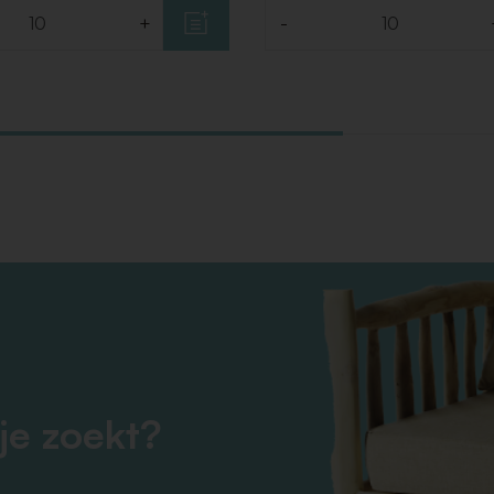
+
-
Aantal
je zoekt?