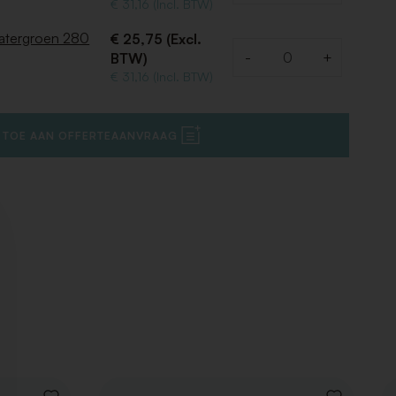
€ 31,16 (Incl. BTW)
Watergroen 280
€ 25,75 (Excl.
-
+
BTW)
Aantal
€ 31,16 (Incl. BTW)
 TOE AAN OFFERTEAANVRAAG