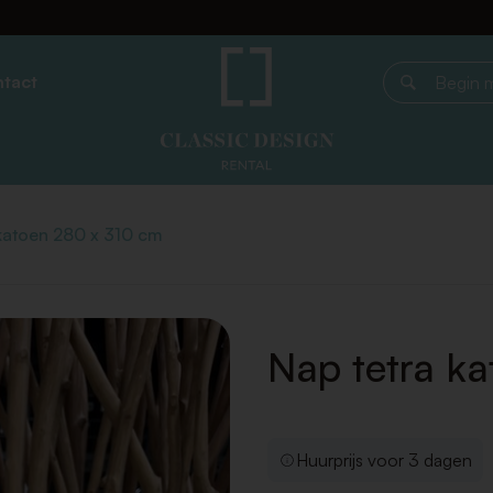
tact
Begin met z
katoen 280 x 310 cm
Nap tetra k
Huurprijs voor 3 dagen