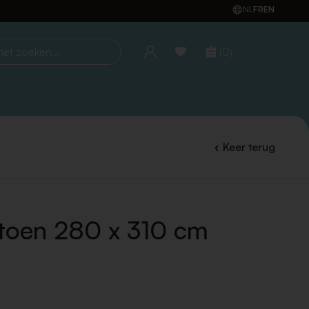
NL
FR
EN
(0)
oeken...
Keer terug
atoen 280 x 310 cm