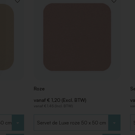
VOEG
VOEG
TOE
TOE
AAN
AAN
VERLANGLIJST
VERLANGLIJ
Roze
Se
vanaf € 1,20 (Excl. BTW)
va
vanaf € 1,45 (Incl. BTW)
van
Kies type
Ki