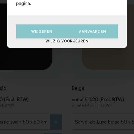
pagina.
VOEG
TOE
AAN
VERLANGLIJST
WEIGEREN
AANVAARDEN
WIJZIG VOORKEUREN
sic
Beige
00 (Excl. BTW)
vanaf € 1,20 (Excl. BTW)
ncl. BTW)
vanaf € 1,45 (Incl. BTW)
Kies type