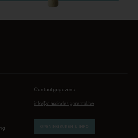
Contactgegevens
info@classicdesignrental.be
OPENINGSUREN & INFO
ing