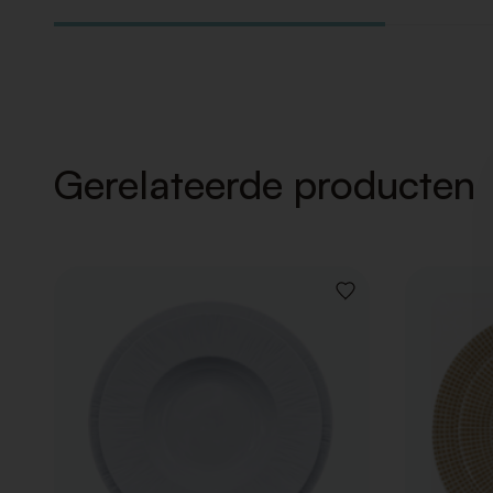
Gerelateerde producten
VOEG
TOE
AAN
VERLANGLIJST