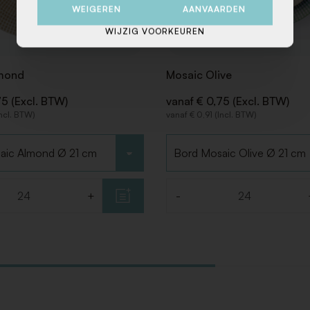
WEIGEREN
AANVAARDEN
WIJZIG VOORKEUREN
mond
Mosaic Olive
75 (Excl. BTW)
vanaf € 0,75 (Excl. BTW)
Incl. BTW)
vanaf € 0,91 (Incl. BTW)
Kies type
+
-
Aantal