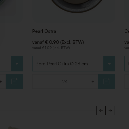
Pearl Ostra
Ce
vanaf € 0,90 (Excl. BTW)
va
vanaf € 1,09 (Incl. BTW)
va
Kies type
Ki
+
-
+
Aantal
Aa