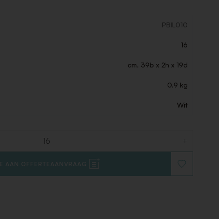
PBIL010
16
cm. 39b x 2h x 19d
0.9 kg
Wit
+
E AAN OFFERTEAANVRAAG
VOEG
TOE
AAN
VERLANGLIJ