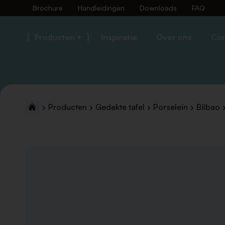
Brochure
Handleidingen
Downloads
FAQ
Producten +
Inspiratie
Over ons
Con
Producten
Gedekte tafel
Porselein
Bilbao