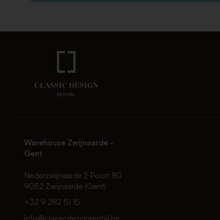
Warehouse Zwijnaarde -
Gent
Nederzwijnaarde 2 Poort 80
9052 Zwijnaarde (Gent)
+32 9 282 51 15
info@classicdesignrental.be