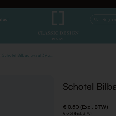
tact
Begin met z
Schotel Bilbao ovaal 39 x...
Schotel Bilb
€ 0,50 (Excl. BTW)
€ 0,61 (Incl. BTW)