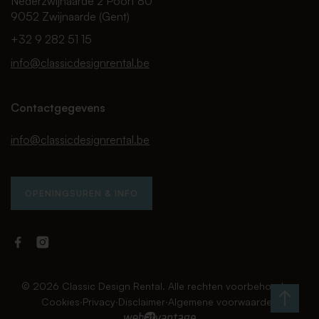
Nederzwijnaarde 2 Poort 80
9052 Zwijnaarde (Gent)
+32 9 282 51 15
info@classicdesignrental.be
Contactgegevens
info@classicdesignrental.be
OPENINGSUREN & INFO
Facebook
Instagram
Classic
Classic
Design
Design
Rental
Rental
© 2026 Classic Design Rental. Alle rechten voorbehouden.
Cookies
∙
Privacy
∙
Disclaimer
∙
Algemene voorwaarden