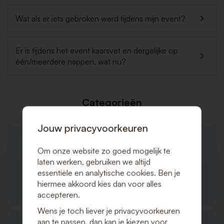
Wat als er iets gebroken werd tijdens mijn event?
Er is tijdens het event kaarsvet en dergelijke op
één/meerdere nappen, wat nu?
Categorieën
Jouw privacyvoorkeuren
Om onze website zo goed mogelijk te
laten werken, gebruiken we altijd
essentiële en analytische cookies. Ben je
hiermee akkoord kies dan voor alles
Algemeen
accepteren.
Wens je toch liever je privacyvoorkeuren
aan te passen, dan kan je kiezen voor