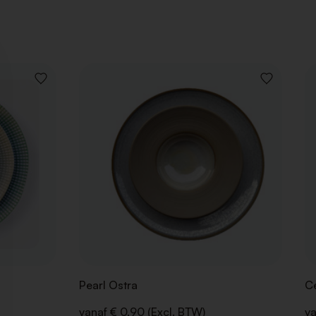
VOEG
VOEG
TOE
TOE
AAN
AAN
VERLANGLIJST
VERLANGLIJ
Pearl Ostra
Ce
vanaf € 0,90 (Excl. BTW)
va