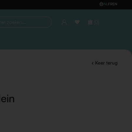
NL
FR
EN
(0)
oeken...
Keer terug
lein