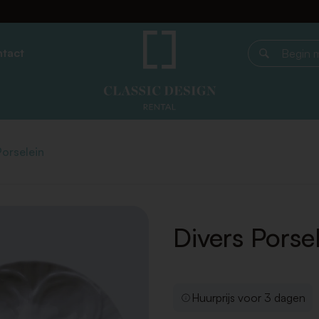
tact
Begin met z
Porselein
Divers Porse
Huurprijs voor 3 dagen