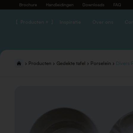
Brochure
Handleidingen
Downloads
FAQ
Producten +
Inspiratie
Over ons
Con
Producten
Gedekte tafel
Porselein
Divers 