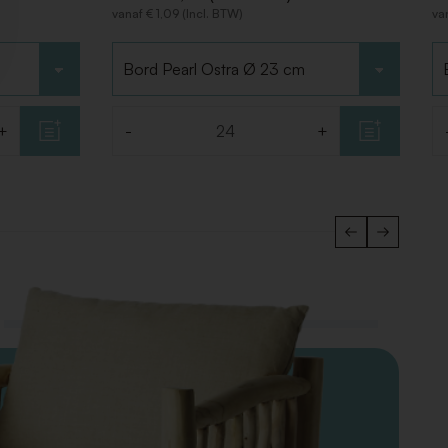
vanaf € 1,09 (Incl. BTW)
va
Kies type
Ki
+
-
+
Aantal
Aa