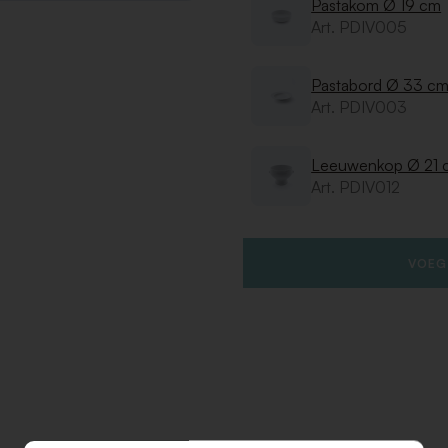
Pastakom Ø 19 cm
Art. PDIV005
Pastabord Ø 33 c
Art. PDIV003
Leeuwenkop Ø 21 
Art. PDIV012
VOEG