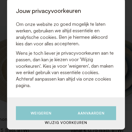
Jouw privacyvoorkeuren
Om onze website zo goed mogelijk te laten
werken, gebruiken we altijd essentiële en
VOEG
analytische cookies. Ben je hiermee akkoord
TOE
kies dan voor alles accepteren.
AAN
VERLANGLIJST
Wens je toch liever je privacyvoorkeuren aan te
passen, dan kan je kiezen voor 'Wijzig
voorkeuren'. Kies je voor 'weigeren', dan maken
we enkel gebruik van essentiële cookies.
Achteraf aanpassen kan altijd via onze cookies
pagina.
WEIGEREN
AANVAARDEN
mond
Mosaic Olive
WIJZIG VOORKEUREN
75 (Excl. BTW)
vanaf € 0,75 (Excl. BTW)