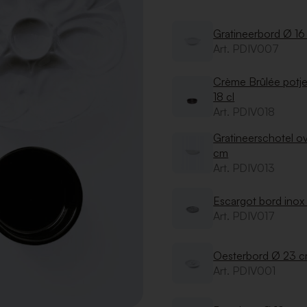
Gratineerbord Ø 1
Art. PDIV007
Crème Brûlée potje
18 cl
Art. PDIV018
Gratineerschotel ov
cm
Art. PDIV013
Escargot bord inox
Art. PDIV017
Oesterbord Ø 23 
Art. PDIV001