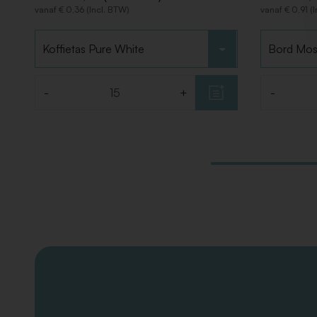
vanaf € 0,36 (Incl. BTW)
vanaf € 0,91 (
Kies type
Kies type
-
+
-
Aantal
Aantal