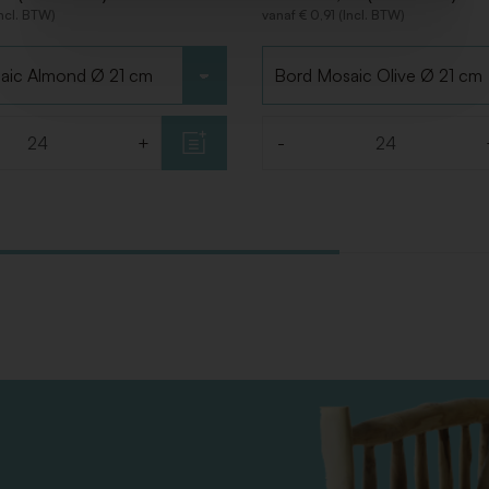
Incl. BTW)
vanaf € 0,91 (Incl. BTW)
Kies type
+
-
Aantal