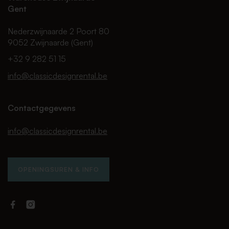
Gent
Nederzwijnaarde 2 Poort 80
9052 Zwijnaarde (Gent)
+32 9 282 51 15
info@classicdesignrental.be
Contactgegevens
info@classicdesignrental.be
OPENINGSUREN & INFO
Facebook
Instagram
Classic
Classic
Design
Design