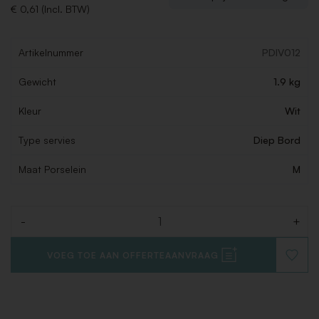
€ 0,61 (Incl. BTW)
Artikelnummer
PDIV012
Gewicht
1.9 kg
Kleur
Wit
Type servies
Diep Bord
Maat Porselein
M
-
+
Aantal
VOEG TOE AAN OFFERTEAANVRAAG
VOEG
TOE
AAN
VERLAN