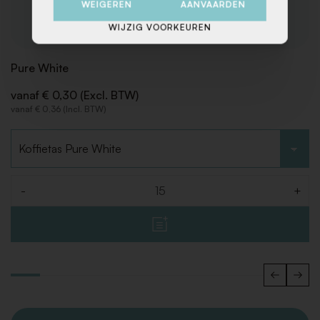
WEIGEREN
AANVAARDEN
WIJZIG VOORKEUREN
Pure White
vanaf € 0,30 (Excl. BTW)
vanaf € 0,36 (Incl. BTW)
Kies type
-
+
Aantal