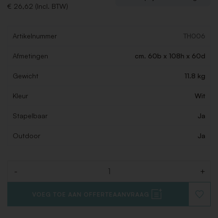
€ 26,62 (Incl. BTW)
Artikelnummer
TH006
Afmetingen
cm. 60b x 108h x 60d
Gewicht
11.8 kg
Kleur
Wit
Stapelbaar
Ja
Outdoor
Ja
-
+
Aantal
VOEG TOE AAN OFFERTEAANVRAAG
VOEG
TOE
AAN