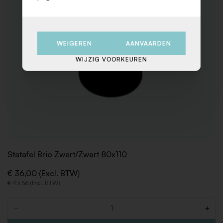
WEIGEREN
AANVAARDEN
WIJZIG VOORKEUREN
Statafel Brio Zwart/Zwart 80x110
€ 36,00 (Excl. BTW)
€ 43,56 (Incl. BTW)
-
+
Aantal