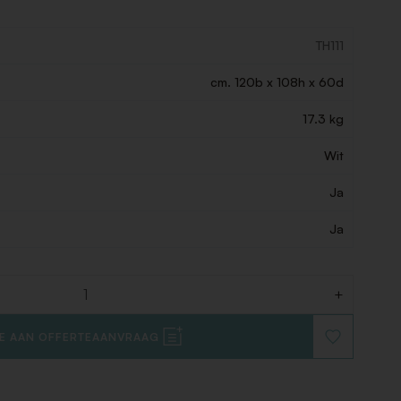
TH111
cm. 120b x 108h x 60d
17.3 kg
Wit
Ja
Ja
+
E AAN OFFERTEAANVRAAG
VOEG
TOE
AAN
VERLANGLIJ