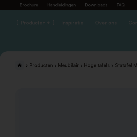
Brochure
Handleidingen
Downloads
FAQ
Producten +
Inspiratie
Over ons
Con
Producten
Meubilair
Hoge tafels
Statafel 