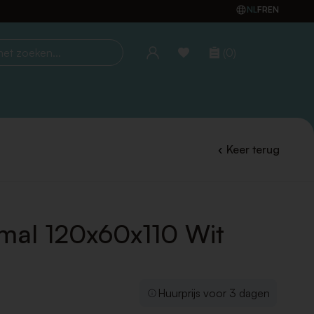
NL
FR
EN
(0)
oeken...
Keer terug
imal 120x60x110 Wit
Huurprijs voor 3 dagen