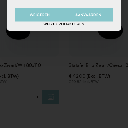
WEIGEREN
AANVAARDEN
WIJZIG VOORKEUREN
rio Zwart/Wit 80x110
Statafel Brio Zwart/Caesar 
xcl. BTW)
€ 42,00 (Excl. BTW)
 BTW)
€ 50,82 (Incl. BTW)
+
-
Aantal