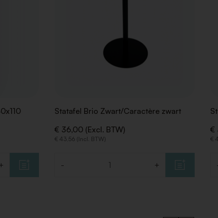
80x110
Statafel Brio Zwart/Caractère zwart
St
€ 36,00 (Excl. BTW)
€ 
€ 43,56 (Incl. BTW)
€ 
+
-
+
Aantal
Aa