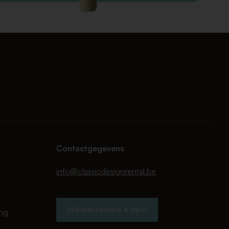
Contactgegevens
info@classicdesignrental.be
OPENINGSUREN & INFO
ing