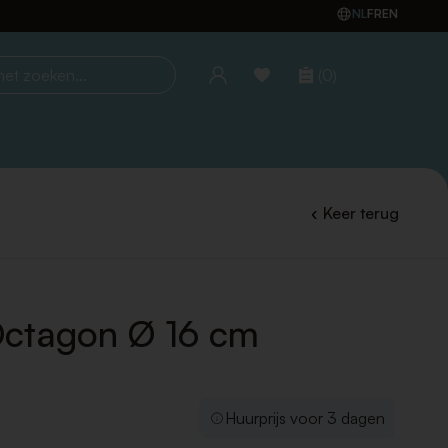
NL
FR
EN
(0)
oeken...
Keer terug
ctagon Ø 16 cm
Huurprijs voor 3 dagen