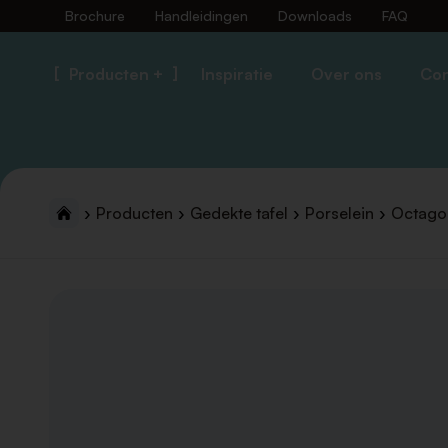
Brochure
Handleidingen
Downloads
FAQ
Producten +
Inspiratie
Over ons
Con
Producten
Gedekte tafel
Porselein
Octago