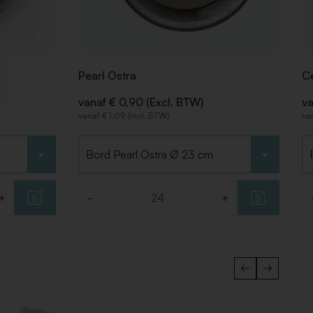
Pearl Ostra
Ce
vanaf € 0,90 (Excl. BTW)
va
vanaf € 1,09 (Incl. BTW)
va
Kies type
Ki
+
-
+
Aantal
Aa