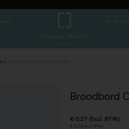
tact
Begin met z
n
Broodbord Octagon Ø 16 cm
Broodbord O
€ 0,27 (Excl. BTW)
€ 0,33 (Incl. BTW)