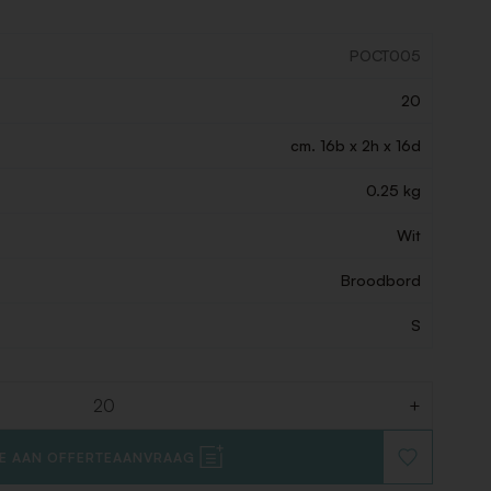
POCT005
20
cm. 16b x 2h x 16d
0.25 kg
Wit
Broodbord
S
+
E AAN OFFERTEAANVRAAG
VOEG
TOE