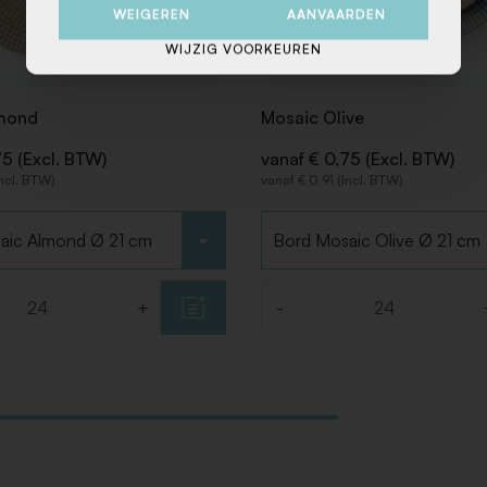
WEIGEREN
AANVAARDEN
WIJZIG VOORKEUREN
mond
Mosaic Olive
75 (Excl. BTW)
vanaf € 0,75 (Excl. BTW)
Incl. BTW)
vanaf € 0,91 (Incl. BTW)
Kies type
+
-
Aantal