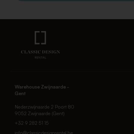
Warehouse Zwijnaarde -
Gent
Nederzwijnaarde 2 Poort 80
9052 Zwijnaarde (Gent)
+32 9 282 51 15
info@classicdesignrental.be