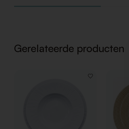
Gerelateerde producten
VOEG
TOE
AAN
VERLANGLIJST