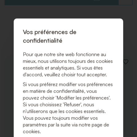
À
LA
LISTE
DE
SOUHAI
Vos préférences de
Produits associés
confidentialité
Pour que notre site web fonctionne au
mieux, nous utilisons toujours des cookies
AJOUT
essentiels et analytiques. Si vous êtes
À
d'accord, veuillez choisir tout accepter.
LA
LISTE
Si vous préférez modifier vos préférences
DE
SOUHA
en matière de confidentialité, vous
pouvez choisir 'Modifier les préférences'.
Si vous choisissez 'Refuser', nous
n'utiliserons que les cookies essentiels.
Vous pouvez toujours modifier vos
paramètres par la suite via notre page de
cookies.