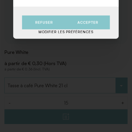
REFUSER
ACCEPTER
MODIFIER LES PRÉFÉRENCES
Pure White
à partir de € 0,30 (Hors TVA)
à partir de € 0,36 (Incl. TVA)
Choisir le type
-
+
Quantité