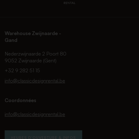
Warehouse Zwijnaarde -
Gand
Nederzwijnaarde 2 Poort 80
9052 Zwijnaarde (Gent)
+32 9 282 51 15
info@classicdesignrental.be
Coordonnées
info@classicdesignrental.be
HEURES D'OUVERTURE & INFOS