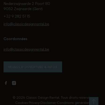
Nederzwijnaarde 2 Poort 80
9052 Zwijnaarde (Gent)
+32 9 282 51 15
info@classicdesignrental.be
Coordonnées
info@classicdesignrental.be
HEURES D'OUVERTURE & INFOS
Facebook
Instagram
Classic
Classic
Design
Design
Rental
Rental
© 2026 Classic Design Rental. Tous droits réservés.
Cookies
∙
Privacy
∙
Disclaimer
∙
Conditions générales