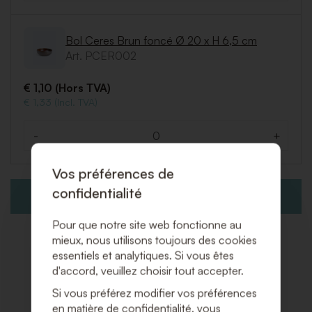
Bol Ceres Brun foncé Ø 20 x H 6,5 cm
Art. PCER002
€ 1,10 (Hors TVA)
€ 1,33 (Incl. TVA)
-
+
Quantité
Vos préférences de
confidentialité
AJOUTER À LA DEMANDE DE DEVIS
Pour que notre site web fonctionne au
mieux, nous utilisons toujours des cookies
essentiels et analytiques. Si vous êtes
d'accord, veuillez choisir tout accepter.
Produits associés
Si vous préférez modifier vos préférences
en matière de confidentialité, vous