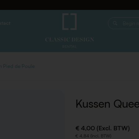
tact
Begin met z
 Pied de Poule
Kussen Quee
€ 4,00 (Excl. BTW)
€ 4,84 (Incl. BTW)