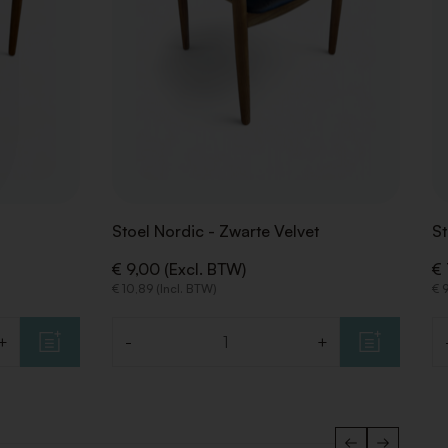
Stoel Nordic - Zwarte Velvet
St
€ 9,00 (Excl. BTW)
€ 
€ 10,89 (Incl. BTW)
€ 
+
-
+
Aantal
Aa