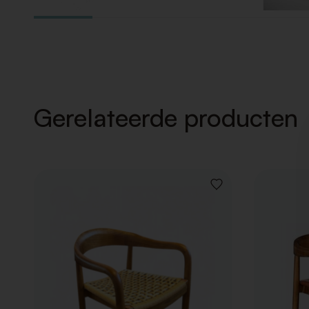
Gerelateerde producten
VOEG
TOE
AAN
VERLANGLIJST