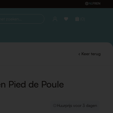
NL
FR
EN
(0)
oeken...
Keer terug
n Pied de Poule
Huurprijs voor 3 dagen