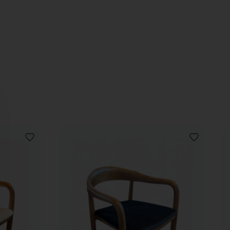
VOEG
VOEG
TOE
TOE
AAN
AAN
VERLANGLIJST
VERLANGLIJ