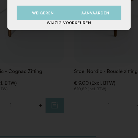
WEIGEREN
AANVAARDEN
WIJZIG VOORKEUREN
ic - Cognac Zitting
Stoel Nordic - Bouclé zitting
cl. BTW)
€ 9,00 (Excl. BTW)
 BTW)
€ 10,89 (Incl. BTW)
+
-
Aantal