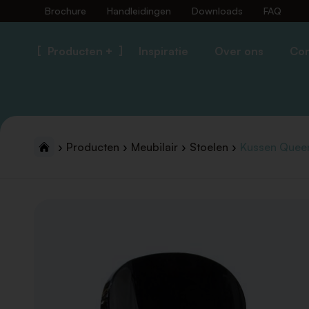
Brochure
Handleidingen
Downloads
FAQ
Producten +
Inspiratie
Over ons
Con
Producten
Meubilair
Stoelen
Kussen Queen