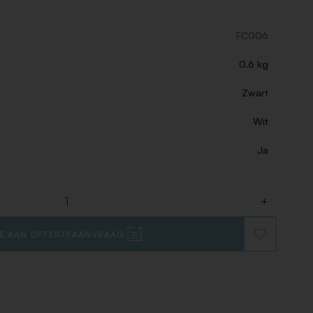
FC006
0.6 kg
Zwart
Wit
Ja
+
E AAN OFFERTEAANVRAAG
VOEG
TOE
AAN
VERLANGLIJ