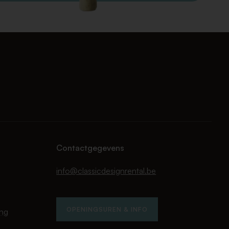
Contactgegevens
info@classicdesignrental.be
OPENINGSUREN & INFO
ing