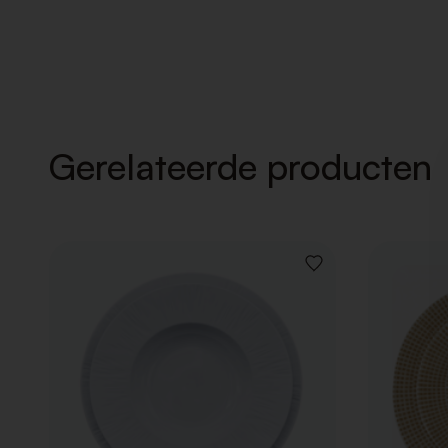
Gerelateerde producten
VOEG
TOE
AAN
VERLANGLIJST