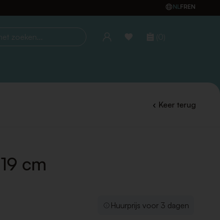
NL
FR
EN
(0)
oeken...
Keer terug
 19 cm
Huurprijs voor 3 dagen