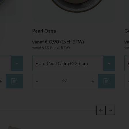
Pearl Ostra
Ce
vanaf € 0,90 (Excl. BTW)
va
vanaf € 1,09 (Incl. BTW)
va
Kies type
Ki
+
-
+
Aantal
Aa