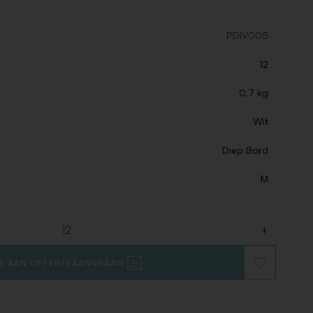
PDIV005
12
0.7 kg
Wit
Diep Bord
M
+
E AAN OFFERTEAANVRAAG
VOEG
TOE
AAN
VERLANGLIJ