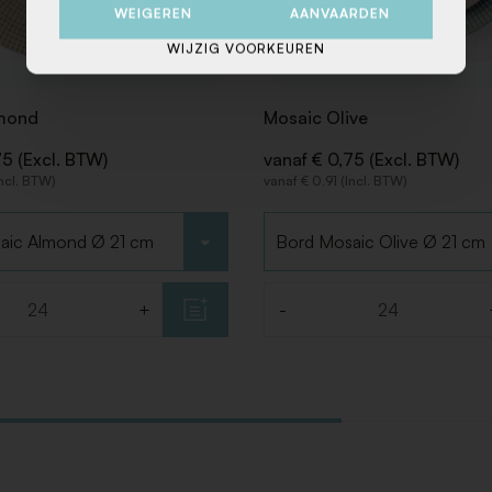
WEIGEREN
AANVAARDEN
WIJZIG VOORKEUREN
mond
Mosaic Olive
75 (Excl. BTW)
vanaf € 0,75 (Excl. BTW)
Incl. BTW)
vanaf € 0,91 (Incl. BTW)
Kies type
+
-
Aantal