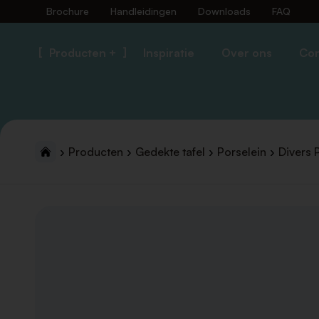
Brochure
Handleidingen
Downloads
FAQ
Producten +
Inspiratie
Over ons
Con
Producten
Gedekte tafel
Porselein
Divers 