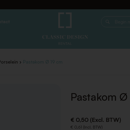
tact
Begin met z
Porselein
Pastakom Ø 19 cm
Pastakom Ø
€ 0,50 (Excl. BTW)
€ 0,61 (Incl. BTW)