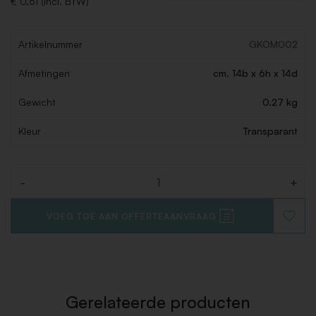
€ 0,61 (Incl. BTW)
Artikelnummer
GKOM002
Afmetingen
cm. 14b x 6h x 14d
Gewicht
0.27 kg
Kleur
Transparant
-
+
Aantal
VOEG TOE AAN OFFERTEAANVRAAG
VOEG
TOE
AAN
VERLAN
Gerelateerde producten