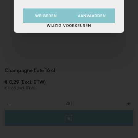
WEIGEREN
AANVAARDEN
WIJZIG VOORKEUREN
Champagne flute 16 cl
€ 0,29 (Excl. BTW)
€ 0,35 (Incl. BTW)
-
+
Aantal