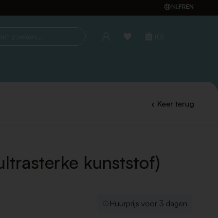
NL
FR
EN
(0)
oeken...
Keer terug
(ultrasterke kunststof)
Huurprijs voor 3 dagen