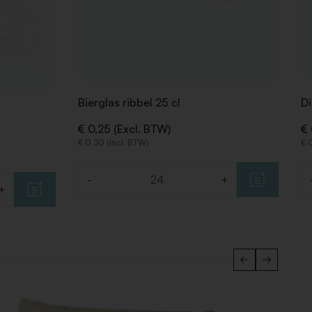
Bierglas ribbel 25 cl
Di
€ 0,25 (Excl. BTW)
€ 
€ 0,30 (Incl. BTW)
€ 
-
+
Aantal
Aa
+