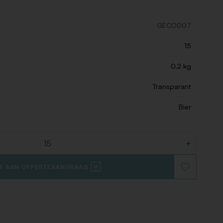
GECO007
15
0.2 kg
Transparant
Bier
+
E AAN OFFERTEAANVRAAG
VOEG
TOE
AAN
VERLANGLIJ