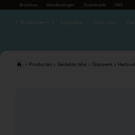
Brochure
Handleidingen
Downloads
FAQ
Producten +
Inspiratie
Over ons
Con
Producten
Gedekte tafel
Glaswerk
Herbrui