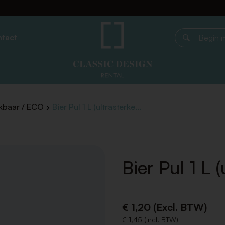
tact
Begin met z
kbaar / ECO
Bier Pul 1 L (ultrasterke...
Bier Pul 1 L 
€ 1,20 (Excl. BTW)
€ 1,45 (Incl. BTW)