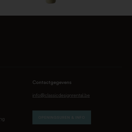
Contactgegevens
info@classicdesignrental.be
OPENINGSUREN & INFO
ing